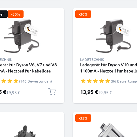
ler
-30%
-30%
ECHNIK
LADETECHNIK
erät für Dyson V6, V7 und V8
Ladegerät für Dyson V10 un
A - Netzteil für kabellose
1100mA - Netzteil für kabell
 Staubsauger mit Ladekabel
Dyson Staubsauger mit Lade
(146 Bewertungen)
(86 Bewertung
rpreis
Sonderpreis
5 €
13,95 €
Regulärer Preis
Regulärer Preis
19,95 €
19,95 €
-33%