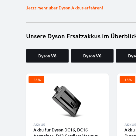
Jetzt mehr über Dyson Akkus erfahren!
Unsere Dyson Ersatzakkus im Überblic
Dyson V8
Dyson V6
Dys
-28%
-13%
AKKUS
AKKUS
Akku für Dyson DC16, DC16
Akku 
Animalpro, D12 Cordless Vacuum,
Dyson