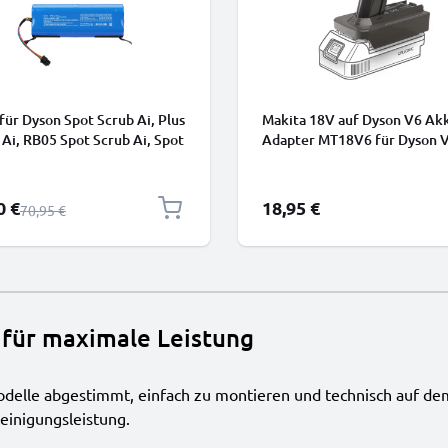
für Dyson Spot Scrub Ai, Plus
Makita 18V auf Dyson V6 Ak
 Ai, RB05 Spot Scrub Ai, Spot
Adapter MT18V6 für Dyson 
Scrub Ai, 586183-01 5000mAh
Staubsauger von CELLONIC
ELLONIC
rpreis
0 €
18,95 €
Regulärer Preis
70,95 €
 für maximale Leistung
Modelle abgestimmt, einfach zu montieren und technisch auf de
einigungsleistung.