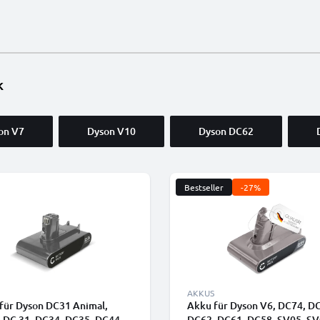
k
on V7
Dyson V10
Dyson DC62
Bestseller
-27%
AKKUS
für Dyson DC31 Animal,
Akku für Dyson V6, DC74, D
 DC 31, DC34, DC35, DC44,
DC62, DC61, DC58, SV05, SV