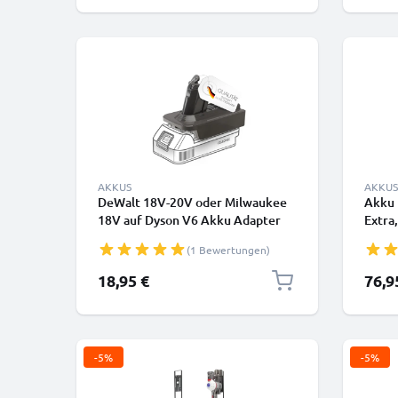
AKKUS
AKKUS
DeWalt 18V-20V oder Milwaukee
Akku 
18V auf Dyson V6 Akku Adapter
Extra
MT18V6 von CELLONIC
pro, V
(1 Bewertungen)
Batte
Li-Io
18,95 €
76,9
-5%
-5%