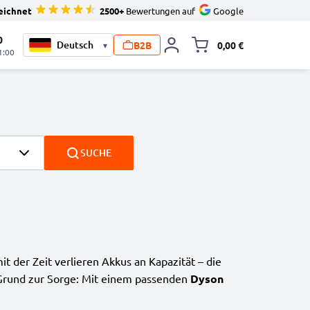
eichnet
2500+
Bewertungen auf
Google
0
B2B
0,00 €
▾
Minika
1:00
SUCHE
it der Zeit verlieren Akkus an Kapazität – die
in Grund zur Sorge: Mit einem passenden
Dyson