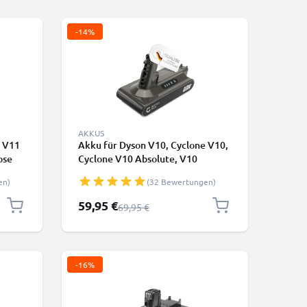
-14%
AKKUS
d V11
Akku für Dyson V10, Cyclone V10,
ose
Cyclone V10 Absolute, V10
kabel
Animal, V10 Total Clean, SV27
en)
(32 Bewertungen)
(Dyson SV12, 206340) (25.2v,
2500mAh) - Nur Passend für Typ B -
Sonderpreis
59,95 €
Regulärer Preis
69,95 €
Batterie mit Schraube - von
CELLONIC
-16%