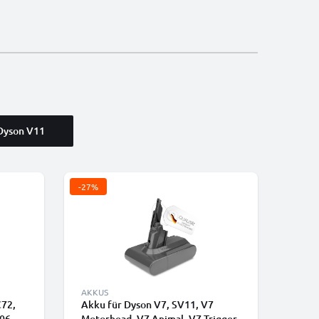
Dyson V11
-27%
AKKUS
C72,
Akku für Dyson V7, SV11, V7
06,
Motorhead, V7 Animal, V7 Trigger,