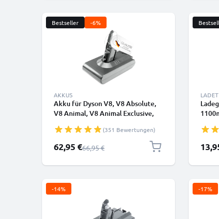
Bestseller
-6%
Bestsel
AKKUS
LADET
Akku für Dyson V8, V8 Absolute,
Ladeg
V8 Animal, V8 Animal Exclusive,
1100m
V8 Fluffy, (Dyson 215681, VE6),
Dyson
(351 Bewertungen)
SV10, SV25 3000mAh von
CELLONIC Batterie mit Schraube
Sonderpreis
Sonde
62,95 €
13,9
Regulärer Preis
66,95 €
-14%
-17%