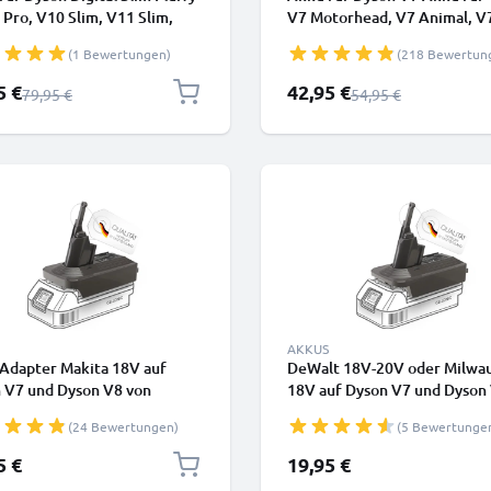
 Pro, V10 Slim, V11 Slim,
V7 Motorhead, V7 Animal, V
gital Slim, V10 Digital Slim
Trigger, V7 Cord Free, V7 Tot
(1 Bewertungen)
(218 Bewertun
y Extra (Dyson SV18)
Clean, SV11 Type B (Dyson
Ah von CELLONIC -
968670-02) (21.6V, 2500mAh
rpreis
Sonderpreis
5 €
42,95 €
Regulärer Preis
Regulärer Preis
79,95 €
54,95 €
eckbarer Akku
CELLONIC - Batterie mit Sch
AKKUS
Adapter Makita 18V auf
DeWalt 18V-20V oder Milwa
 V7 und Dyson V8 von
18V auf Dyson V7 und Dyson
ONIC
Akku Adapter von CELLONIC
(24 Bewertungen)
(5 Bewertunge
5 €
19,95 €