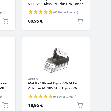
7
V11, V11 Absolute Plus Pro, Dyson
al
SV15, SV16, SV17, SV18, SV22
gen)
(68 Bewertungen)
Type A - Einsteckbarer Akku -
) von
4000mAh von CELLONIC
80,95 €
raube
AKKUS
ukee
Makita 18V auf Dyson V6 Akku
 V8
Adapter MT18V6 für Dyson V6
Staubsauger von CELLONIC
n)
(9 Bewertungen)
18,95 €