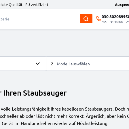
hste Qualität - EU-zertifiziert
Ausgez
030 80208995
Mo - Fr: 10:00 - 2
2
Modell auswählen
r Ihren Staubsauger
e volle Leistungsfähigkeit Ihres kabellosen Staubsaugers. Doch m
h schneller ab oder lädt nicht mehr korrekt. Ärgerlich, aber ke
r Gerät im Handumdrehen wieder auf Höchstleistung.