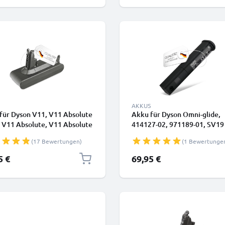
AKKUS
für Dyson V11, V11 Absolute
Akku für Dyson Omni-glide,
, V11 Absolute, V11 Absolute
414127-02, 971189-01, SV19
11 Total Clean Type B -
2500mAh von CELLONIC
(17 Bewertungen)
(1 Bewertunge
rie mit Schraube - 4000mAh
n von CELLONIC
5 €
69,95 €