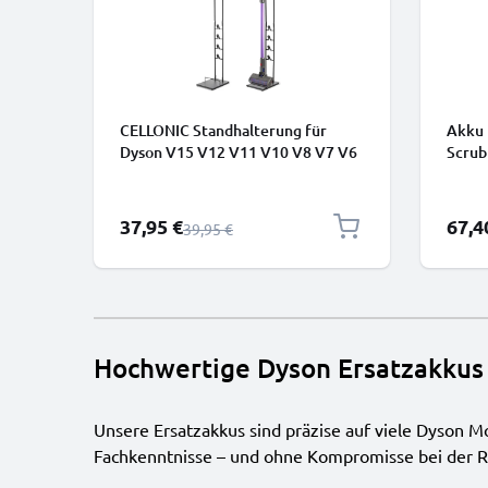
CELLONIC Standhalterung für
Akku 
Dyson V15 V12 V11 V10 V8 V7 V6
Scrub
– Stabiler Stahlsockel, Ohne
Plus 
Bohren, 4+ Zubehörteile, 1265mm
von C
Turmständer
Sonderpreis
Sonde
37,95 €
67,4
Regulärer Preis
39,95 €
Hochwertige Dyson Ersatzakkus
Unsere Ersatzakkus sind präzise auf viele Dyson 
Fachkenntnisse – und ohne Kompromisse bei der R