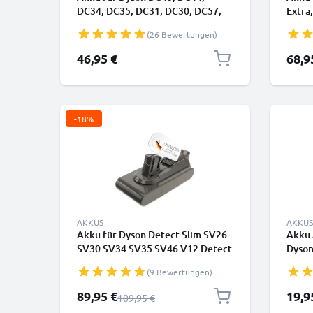
DC34, DC35, DC31, DC30, DC57,
Extra,
DC56 (22.2V, 2500mAh) - Nur
V10 Di
(26 Bewertungen)
Passend für Typ A - Einsteckbarer
Fluff
Akku - von CELLONIC
2500m
Sonde
46,95 €
68,9
Einst
-18%
AKKUS
AKKUS
Akku für Dyson Detect Slim SV26
Akku 
SV30 SV34 SV35 SV46 V12 Detect
Dyson
Slim V12 Detect Slim Fluffy V12
CELL
(9 Bewertungen)
SV20 V12 Slim 2500mAh von
CELLONIC - Einsteckbarer Akku
Sonderpreis
89,95 €
19,9
Regulärer Preis
109,95 €