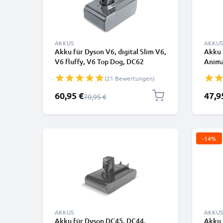
AKKUS
AKKUS
Akku für Dyson V6, digital Slim V6,
Akku 
V6 fluffy, V6 Top Dog, DC62
Anima
Animalpro, V6 Absolute, V6
Anima
(21 Bewertungen)
trigger, DC72, DC61, DC58, SV07,
DC56 
SV09 - 967810-21 Akku (21.6V,
Batte
Sonderpreis
Sonde
60,95 €
47,9
Regulärer Preis
70,95 €
4000mAh) von CELLONIC - Batterie
mit Schraube (Nicht kompatibel
mit Wandladegerät)
-14%
AKKUS
AKKUS
Akku für Dyson DC45, DC44,
Akku 