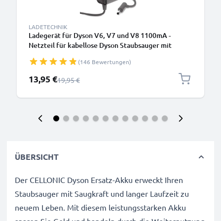
LADETECHNIK
Ladegerät für Dyson V6, V7 und V8 1100mA -
Netzteil für kabellose Dyson Staubsauger mit
Ladekabel
(146 Bewertungen)
Sonderpreis
13,95 €
Regulärer Preis
19,95 €
ÜBERSICHT
Der CELLONIC Dyson Ersatz-Akku erweckt Ihren
Staubsauger mit Saugkraft und langer Laufzeit zu
neuem Leben. Mit diesem leistungsstarken Akku