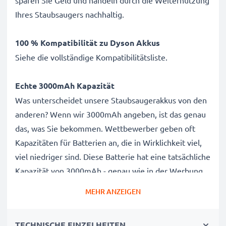
sparen Sie Geld und handeln durch die Weiternutzung
Ihres Staubsaugers nachhaltig.
100 % Kompatibilität zu Dyson
Akkus
Siehe die vollständige Kompatibilitätsliste.
Echte 3000mAh Kapazität
Was unterscheidet unsere Staubsaugerakkus von den
anderen? Wenn wir 3000mAh angeben, ist das genau
das, was Sie bekommen. Wettbewerber geben oft
Kapazitäten für Batterien an, die in Wirklichkeit viel,
viel niedriger sind. Diese Batterie hat eine tatsächliche
Kapazität von 3000mAh - genau wie in der Werbung
angegeben.
MEHR ANZEIGEN
Leistungsstarker 967834-02, 15681, 215866-01/02
TECHNISCHE EINZELHEITEN