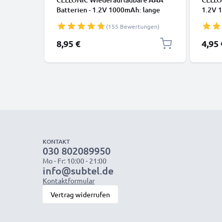
Batterien - 1.2V 1000mAh: lange
1.2V 1
Laufzeit, viele Ladezyklen f.
wieder
(155 Bewertungen)
Fernbedienung Telefon Babyphone
Batter
Solarlampe - Akkubatterie:
Babyp
8,95 €
4,95 
aufladbare NiMH Akku AAA Micro
NiMH 
R03 LR03 rechargeable Battery
recha
KONTAKT
030 802089950
Mo - Fr: 10:00 - 21:00
info@subtel.de
Kontaktformular
Vertrag widerrufen