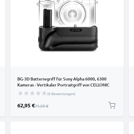
BG-3D Batteriegriff für Sony Alpha 6000, 6300
Kameras - Vertikaler Portraitgriff von CELLONIC
(0 Bewertungen)
Sonderpreis
62,95 €
Regulärer Preis
71,95 €