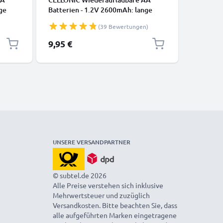
ge
Batterien - 1.2V 2600mAh: lange
Camera, 
Box
Laufzeit, viele Ladezyklen f. XBox
Gaming C
(39 Bewertungen)
Controller Kamera
D) - HDM
GPS
Fahrradbeleuchtung Telefon GPS
Blu-Ray,
9,95 €
6,95 €
Navigation Funkgeräte -
Micro HD
H
Akkubatterie: aufladbare NiMH
Standard
Akku AA Mignon R6 LR6
rechargeable Battery
UNSERE VERSANDPARTNER
© subtel.de 2026
Alle Preise verstehen sich inklusive
Mehrwertsteuer und zuzüglich
Versandkosten. Bitte beachten Sie, dass
alle aufgeführten Marken eingetragene