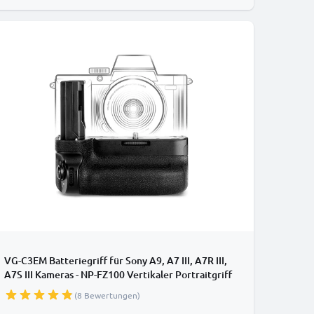
VG-C3EM Batteriegriff für Sony A9, A7 III, A7R III,
A7S III Kameras - NP-FZ100 Vertikaler Portraitgriff
von CELLONIC
(8 Bewertungen)