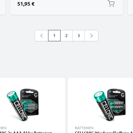
51,95 €
1
2
3
Sie lesen gerade die Seite
Seite
Seite
RIEN
BATTERIEN
NIC 2x AAA Akku Batterien -
CELLONIC Wiederaufladbare 