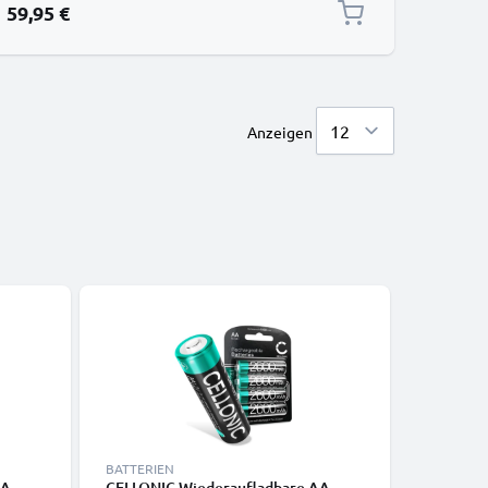
59,95 €
Anzeigen
BATTERIEN
KABEL & 
AA
CELLONIC Wiederaufladbare AA
Micro HD