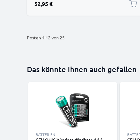
52,95 €
Posten
1
-
12
von
25
Das könnte Ihnen auch gefallen
BATTERIEN
BATTE
CELLONIC Wiederaufladbare AAA
CELLO