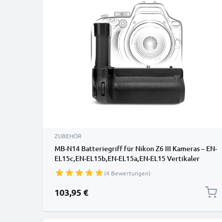
ZUBEHÖR
MB-N14 Batteriegriff für Nikon Z6 III Kameras – EN-
EL15c,EN-EL15b,EN-EL15a,EN-EL15 Vertikaler
Hochformatgriff
(4 Bewertungen)
103,95 €