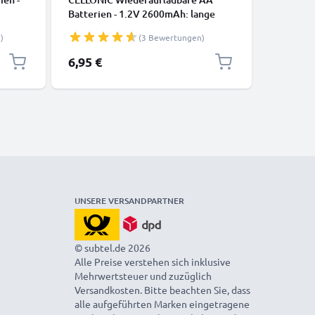
,
Batterien - 1.2V 2600mAh: lange
Batterie
len -
Laufzeit, viele Ladezyklen f. XBox
Laufzeit,
)
(3 Bewertungen)
lefon
Controller Kamera
Controll
bare
Fahrradbeleuchtung Telefon GPS
Fahrradb
6,95 €
9,95 €
R03
Navigation Funkgeräte -
Navigati
Akkubatterie: aufladbare NiMH
Akkubatt
Akku AA Mignon R6 LR6
Akku AA
rechargeable Battery
recharge
UNSERE VERSANDPARTNER
© subtel.de 2026
Alle Preise verstehen sich inklusive
Mehrwertsteuer und zuzüglich
Versandkosten. Bitte beachten Sie, dass
alle aufgeführten Marken eingetragene