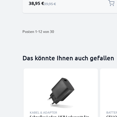
Sonderpreis
38,95 €
Regulärer Preis
39,95 €
Posten
1
-
12
von
30
Das könnte Ihnen auch gefallen
KABEL & ADAPTER
BATTE
Schnelles Laden: USB Ladegerät für
CELLO