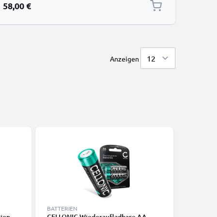
58,00 €
Anzeigen
BATTERIEN
BATTERIE
en -
CELLONIC Wiederaufladbare AA
CELLONI