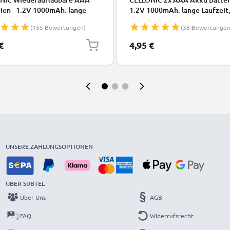
ien - 1.2V 1000mAh: lange
1.2V 1000mAh: lange Laufzeit
it, viele Ladezyklen f.
wiederaufladbar, viele Ladezyk
(155 Bewertungen)
(38 Bewertungen
edienung Telefon Babyphone
Batterien f. Fernbedienung Te
ampe - Akkubatterie:
Babyphone Solarlampe: auflad
€
4,95 €
dbare NiMH Akku AAA Micro
NiMH Akkus AAA Micro R03 L
R03 rechargeable Battery
rechargeable Battery
UNSERE ZAHLUNGSOPTIONEN
ÜBER SUBTEL
Über Uns
AGB
FAQ
Widerrufsrecht