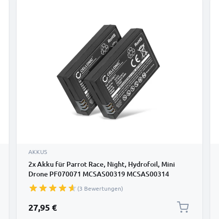
AKKUS
2x Akku für Parrot Race, Night, Hydrofoil, Mini
Drone PF070071 MCSAS00319 MCSAS00314
(550mAh, 3.7V) von CELLONIC
(3 Bewertungen)
27,95 €