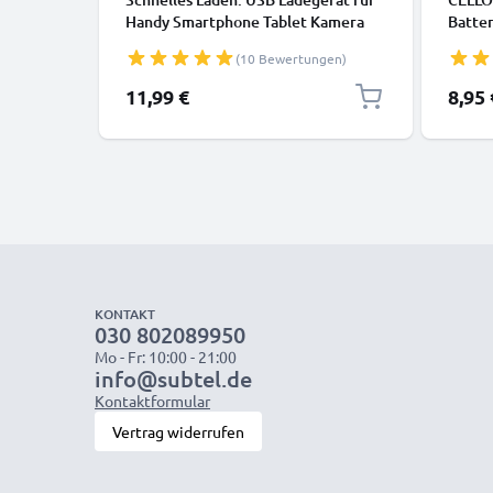
Handy Smartphone Tablet Kamera
Batter
Lautsprecher uvm - Ladeadapter mit
Laufze
(10 Bewertungen)
3A / 15W Schnellladegerät,
Fernb
Ladestecker / USB Lader
Solarl
11,99 €
8,95 
aufla
R03 L
KONTAKT
030 802089950
Mo - Fr: 10:00 - 21:00
info@subtel.de
Kontaktformular
Vertrag widerrufen