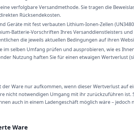
eine verfolgbare Versandmethode. Sie tragen die Beweislast
 direkten Rücksendekosten.
und Geräte mit fest verbauten Lithium-Ionen-Zellen (UN348
thium-Batterie-Vorschriften Ihres Versanddienstleisters und
tlichen die jeweils aktuellen Bedingungen auf ihren Websi
re im selben Umfang prüfen und ausprobieren, wie es Ihne
der Nutzung haften Sie für einen etwaigen Wertverlust (si
t der Ware nur aufkommen, wenn dieser Wertverlust auf ei
e nicht notwendigen Umgang mit ihr zurückzuführen ist. S
hnen auch in einem Ladengeschäft möglich wäre – jedoch n
ferte Ware