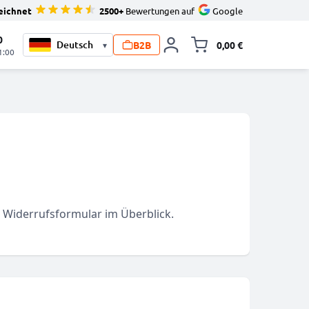
eichnet
2500+
Bewertungen auf
Google
0
B2B
0,00 €
▾
Minika
1:00
 Widerrufsformular im Überblick.