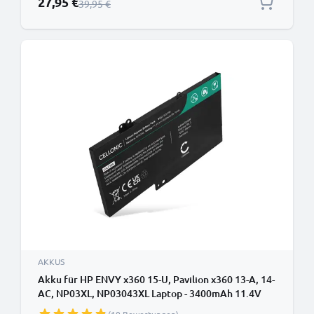
27,95 €
Regulärer Preis
39,95 €
AKKUS
Akku für HP ENVY x360 15-U, Pavilion x360 13-A, 14-
AC, NP03XL, NP03043XL Laptop - 3400mAh 11.4V