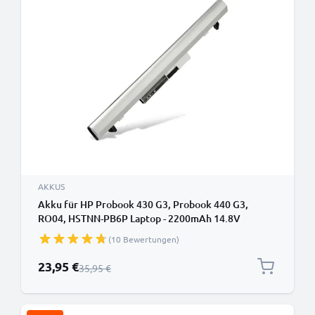
AKKUS
Akku für HP Probook 430 G3, Probook 440 G3,
RO04, HSTNN-PB6P Laptop - 2200mAh 14.8V
(10 Bewertungen)
Sonderpreis
23,95 €
Regulärer Preis
35,95 €