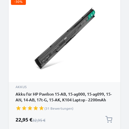
-30%
AKKUS
Akku für HP Pavilion 15-AB, 15-ag000, 15-ag099, 15-
AN, 14-AB, 17t-G, 15-AK, K104 Laptop - 2200mAh
14.8V
(31 Bewertungen)
Sonderpreis
22,95 €
Regulärer Preis
32,95 €