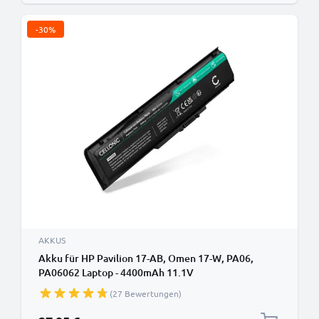
-30%
AKKUS
Akku für HP Pavilion 17-AB, Omen 17-W, PA06,
PA06062 Laptop - 4400mAh 11.1V
(27 Bewertungen)
Sonderpreis