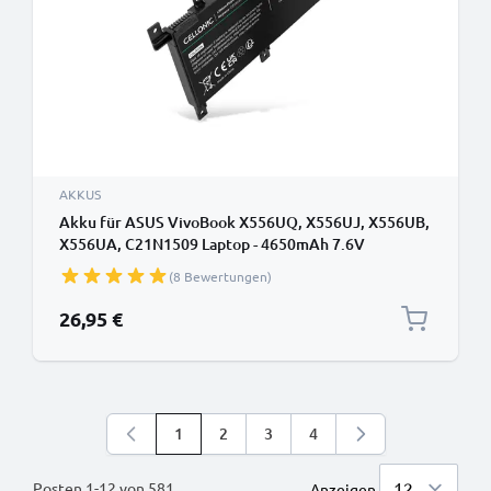
AKKUS
Akku für ASUS VivoBook X556UQ, X556UJ, X556UB,
X556UA, C21N1509 Laptop - 4650mAh 7.6V
(8 Bewertungen)
26,95 €
1
2
3
4
Sie lesen gerade die Seite
Seite
Seite
Seite
Posten
1
-
12
von
581
Anzeigen