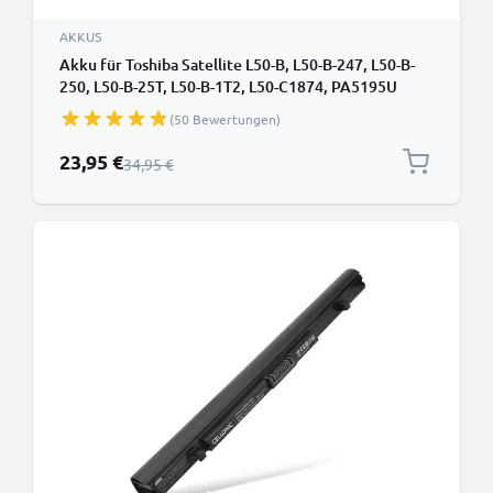
AKKUS
Akku für Toshiba Satellite L50-B, L50-B-247, L50-B-
250, L50-B-25T, L50-B-1T2, L50-C1874, PA5195U
Laptop - 2200mAh 14.4V
(50 Bewertungen)
Sonderpreis
23,95 €
Regulärer Preis
34,95 €