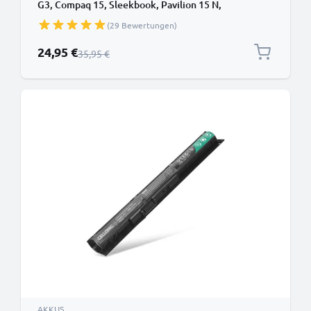
G3, Compaq 15, Sleekbook, Pavilion 15 N,
Touchsmart 15 Sleekbook, HP OA04 Laptop -
(29 Bewertungen)
2200mAh 14.8V
Sonderpreis
24,95 €
Regulärer Preis
35,95 €
AKKUS