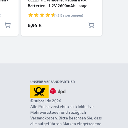
,
Batterien - 1.2V 2600mAh: lange
Batterie
len -
Laufzeit, viele Ladezyklen f. XBox
Laufzeit,
)
(3 Bewertungen)
lefon
Controller Kamera
Controll
bare
Fahrradbeleuchtung Telefon GPS
Fahrradb
6,95 €
9,95 €
R03
Navigation Funkgeräte -
Navigati
Akkubatterie: aufladbare NiMH
Akkubatt
Akku AA Mignon R6 LR6
Akku AA
rechargeable Battery
recharge
UNSERE VERSANDPARTNER
© subtel.de 2026
Alle Preise verstehen sich inklusive
Mehrwertsteuer und zuzüglich
Versandkosten. Bitte beachten Sie, dass
alle aufgeführten Marken eingetragene