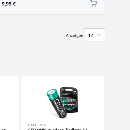
9,95 €
Anzeigen
BATTERIEN
BATTERIE
en -
CELLONIC Wiederaufladbare AA
CELLONI