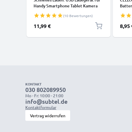
Handy Smartphone Tablet Kamera
Batter
Lautsprecher uvm - Ladeadapter mit
Laufze
(10 Bewertungen)
3A / 15W Schnellladegerät,
Fernb
Ladestecker / USB Lader
Solarl
11,99 €
8,95 
aufla
R03 L
KONTAKT
030 802089950
Mo - Fr: 10:00 - 21:00
info@subtel.de
Kontaktformular
Vertrag widerrufen