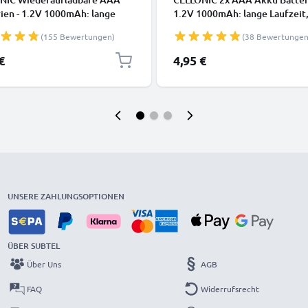
ien - 1.2V 1000mAh: lange
1.2V 1000mAh: lange Laufzeit
it, viele Ladezyklen f.
wiederaufladbar, viele Ladezyk
(155 Bewertungen)
(38 Bewertungen
edienung Telefon Babyphone
Batterien f. Fernbedienung Te
ampe - Akkubatterie:
Babyphone Solarlampe: auflad
€
4,95 €
dbare NiMH Akku AAA Micro
NiMH Akkus AAA Micro R03 L
R03 rechargeable Battery
rechargeable Battery
UNSERE ZAHLUNGSOPTIONEN
ÜBER SUBTEL
Über Uns
AGB
FAQ
Widerrufsrecht