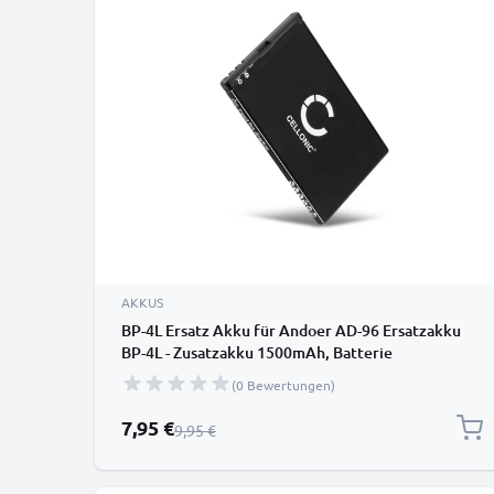
AKKUS
BP-4L Ersatz Akku für Andoer AD-96 Ersatzakku
BP-4L - Zusatzakku 1500mAh, Batterie
(0 Bewertungen)
Sonderpreis
7,95 €
Regulärer Preis
9,95 €