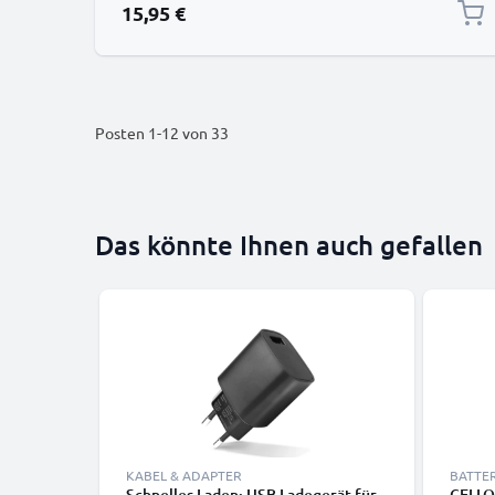
15,95 €
Posten
1
-
12
von
33
Das könnte Ihnen auch gefallen
KABEL & ADAPTER
BATTE
Schnelles Laden: USB Ladegerät für
CELLO