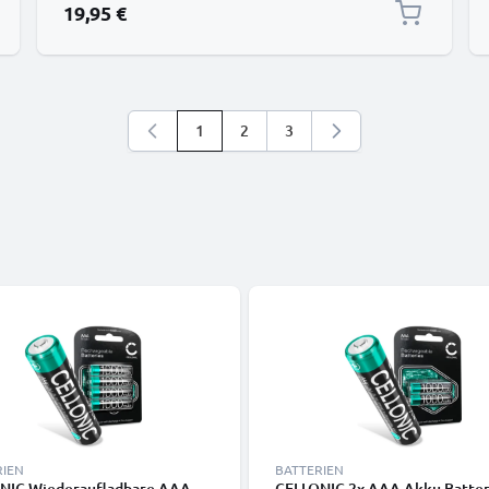
19,95 €
1
2
3
Sie lesen gerade die Seite
Seite
Seite
RIEN
BATTERIEN
NIC Wiederaufladbare AAA
CELLONIC 2x AAA Akku Batteri