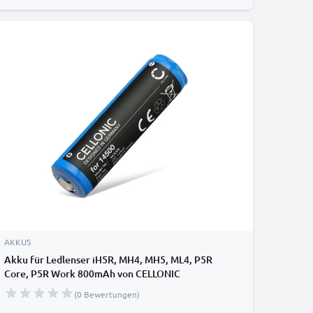
AKKUS
Akku für Ledlenser iH5R, MH4, MH5, ML4, P5R
Core, P5R Work 800mAh von CELLONIC
(0 Bewertungen)