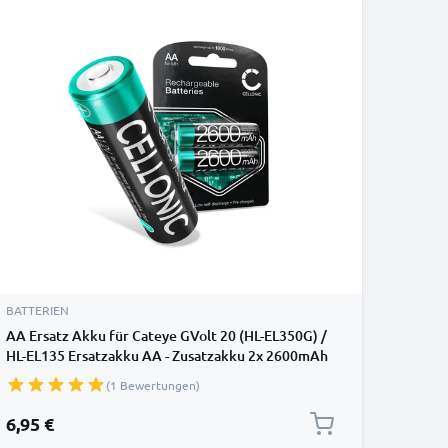
BATTERIEN
AA Ersatz Akku für Cateye GVolt 20 (HL-EL350G) /
HL-EL135 Ersatzakku AA - Zusatzakku 2x 2600mAh
AA, Batterie
(1 Bewertungen)
6,95 €