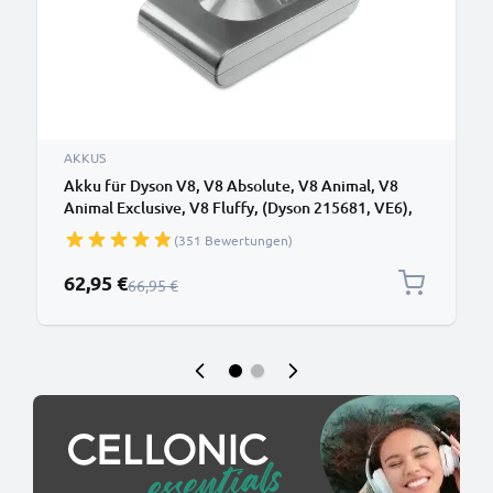
AKKUS
Akku für Dyson V8, V8 Absolute, V8 Animal, V8
Animal Exclusive, V8 Fluffy, (Dyson 215681, VE6),
SV10, SV25 3000mAh von CELLONIC Batterie mit
(351 Bewertungen)
Schraube
Sonderpreis
62,95 €
Regulärer Preis
66,95 €