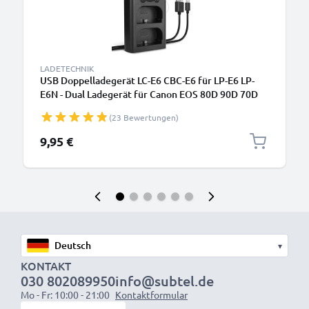
LADETECHNIK
USB Doppelladegerät LC-E6 CBC-E6 für LP-E6 LP-
E6N - Dual Ladegerät für Canon EOS 80D 90D 70D
7D 6D Mark II 60D R6 5Ds R 5D Mark IV III XC10
(23 Bewertungen)
Kamera Akkus, Ladekabel Netzteil
9,95 €
▾
KONTAKT
030 802089950
info@subtel.de
Mo - Fr: 10:00 - 21:00
Kontaktformular