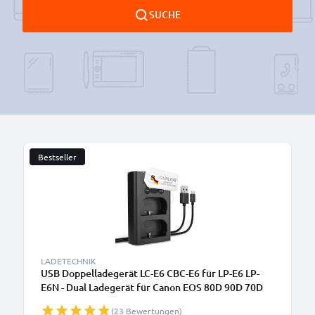
SUCHE
Bestseller
B
LADETECHNIK
USB Doppelladegerät LC-E6 CBC-E6 für LP-E6 LP-
E6N - Dual Ladegerät für Canon EOS 80D 90D 70D
7D 6D Mark II 60D R6 5Ds R 5D Mark IV III XC10
(23 Bewertungen)