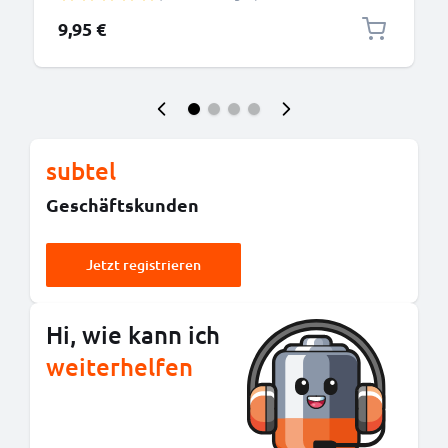
Kamera Akkus, Ladekabel Netzteil
9,95 €
subtel
Geschäftskunden
Jetzt registrieren
Hi, wie kann ich
weiterhelfen