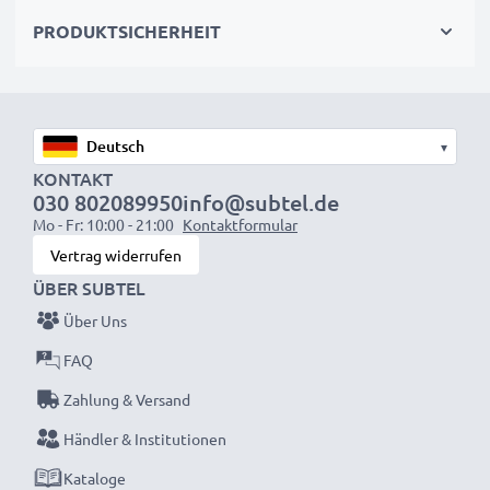
– ARC Unterstützung (Audio Return Channel - Audio-
PRODUKTSICHERHEIT
Rückkanal)
– Auflösung: 3840 × 2160 Pixel 24 Hz (Ultra HD 2160p
- 4K)
– CEC Unterstützung (Consumer Electronics Control)
▾
– HDMI Version 1.4
KONTAKT
– Mehrfach geschirmt gegen Störsignale
030 802089950
info@subtel.de
Mo - Fr: 10:00 - 21:00
Kontaktformular
Vertrag widerrufen
Perfekt für:
ÜBER SUBTEL
✔ Kameras & Camcorder
✔ Fernseher & Heimkinosysteme
Über Uns
✔ Spielkonsolen
FAQ
✔ Projektoren
Zahlung & Versand
✔ DVD- & Blu-ray-Player
Händler & Institutionen
✔ Monitore, Laptops & Computer
Kataloge