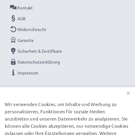
Verbessern Sie Ihr Unterhaltungserlebnis mit
Kontakt
unseren subtel HDMI-Kabeln, die für
AGB
außergewöhnliche Leistung und nahtlose
Widerrufsrecht
Konnektivität entwickelt wurden. Jetzt bestellen
für schnelle Lieferung & 3 Jahre Garantie!
Garantie
Sicherheit & Zertifikate
Datenschutzerklärung
Impressum
UNSERE ZAHLUNGSOPTIONEN
×
Wir verwenden Cookies, um Inhalte und Werbung zu
personalisieren, Funktionen für soziale Medien
UNSERE VERSANDPARTNER
anzubieten und unseren Datenverkehr zu analysieren. Sie
können alle Cookies akzeptieren, nur notwendige Cookies
zulassen oder Ihre Einstellungen verwalten. Weitere
© subtel.de 2026