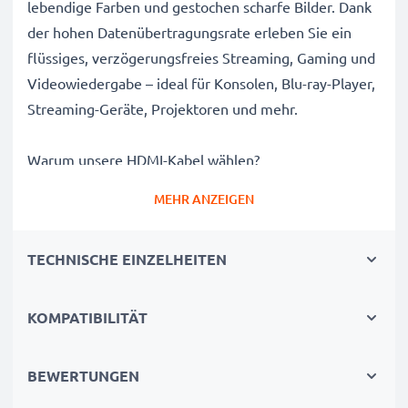
lebendige Farben und gestochen scharfe Bilder. Dank
der hohen Datenübertragungsrate erleben Sie ein
flüssiges, verzögerungsfreies Streaming, Gaming und
Videowiedergabe – ideal für Konsolen, Blu-ray-Player,
Streaming-Geräte, Projektoren und mehr.
Warum unsere HDMI-Kabel wählen?
Hochauflösendes Bild
– unterstützt HD-Auflösungen
MEHR ANZEIGEN
für brillante Farben und gestochen scharfe Bilder
Ruckelfreie Leistung
– hohe
TECHNISCHE EINZELHEITEN
Datenübertragungsraten sorgen für flüssiges
Streaming, Gaming und Videowiedergabe
Robuste Verarbeitung
– verstärkte Steckverbinder
KOMPATIBILITÄT
und eine langlebige Ummantelung gewährleisten eine
sichere Verbindung und lange Lebensdauer
BEWERTUNGEN
Top-Qualitäts-Spezifikationen
– 3D Unterstützung