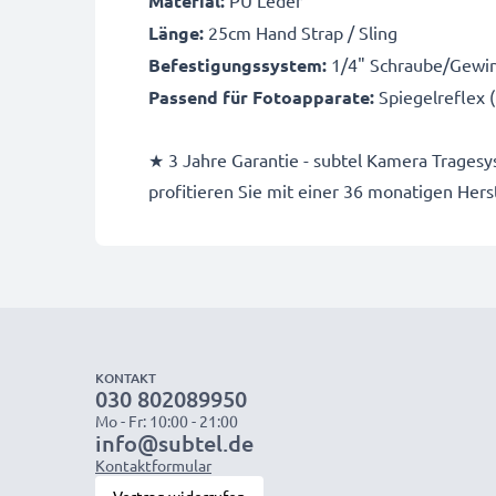
Material:
PU Leder
Länge:
25cm Hand Strap / Sling
Befestigungssystem:
1/4" Schraube/Gewi
Passend für Fotoapparate:
Spiegelreflex
★ 3 Jahre Garantie - subtel Kamera Tragesy
profitieren Sie mit einer 36 monatigen Hers
KONTAKT
030 802089950
Mo - Fr: 10:00 - 21:00
info@subtel.de
Kontaktformular