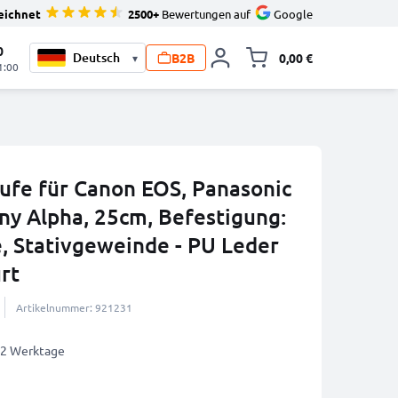
eichnet
2500+
Bewertungen auf
Google
0
B2B
0,00 €
▾
Minika
1:00
fe für Canon EOS, Panasonic
ny Alpha, 25cm, Befestigung:
e, Stativgeweinde - PU Leder
rt
Artikelnummer: 921231
1-2 Werktage