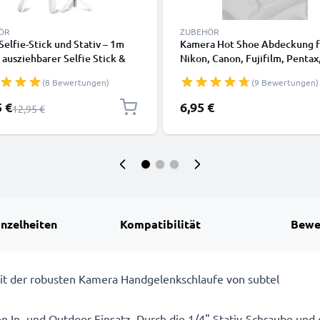
ÖR
ZUBEHÖR
 Selfie-Stick und Stativ – 1m
Kamera Hot Shoe Abdeckung f
 ausziehbarer Selfie Stick &
Nikon, Canon, Fujifilm, Pentax
ares Dreibeinstativ mit
Panasonic Lumix, Leica von
(8 Bewertungen)
(9 Bewertungen)
ooth Fernbedienung für Handy
CELLONIC
amera – kompatibel mit
preis
5 €
6,95 €
Regulärer Preis
12,95 €
, GoPro, Android & weiteren –
inzelheiten
Kompatibilität
Bewe
mit der robusten Kamera Handgelenkschlaufe von subtel
n In- und Outdoor-Einsatz. Durch die 1/4" Stativ-Schraube und 