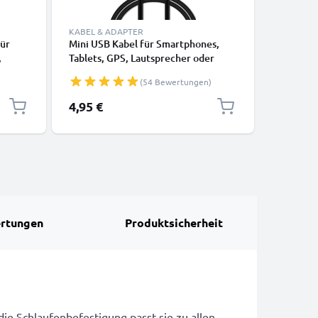
KABEL & ADAPTER
KABEL & 
ür
Mini USB Kabel für Smartphones,
USB Kabe
,
Tablets, GPS, Lautsprecher oder
Smartwat
Kopfhörer - Ladekabel und
Kopfhöre
(54 Bewertungen)
Datenkabel 1m 1A PVC schwarz
Datenkab
4,95 €
3,95 €
rtungen
Produktsicherheit
die Schlaufenbefestigung passt sie zu allen