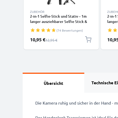
ZUBEHÖR
ZUBEH
2-in-1 Selfie-Stick und Stativ – 1m
2-in-1
langer ausziehbarer Selfie Stick &
langer
klappbares Dreibeinstativ mit
klappb
(74 Bewertungen)
Bluetooth Fernbedienung für Handy
Bluet
und Kamera – kompatibel mit
und K
Sonderpreis
Sonder
10,95 €
10,9
Regulärer Preis
12,95 €
iPhone, GoPro, Android & weiteren –
iPhone
Schwarz
Weiß
Technische E
Übersicht
Die Kamera ruhig und sicher in der Hand - 
Der Handgelenk Trageriemen ist ideal für de