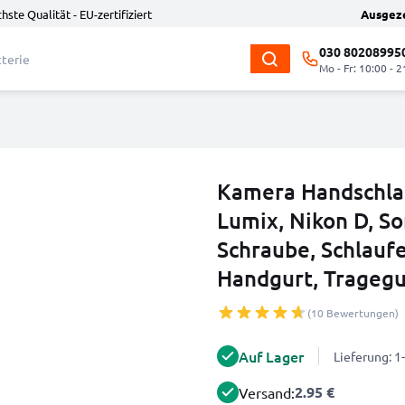
hste Qualität - EU-zertifiziert
Ausgez
030 80208995
Mo - Fr: 10:00 - 2
Kamera Handschlau
Lumix, Nikon D, So
Schraube, Schlauf
Handgurt, Tragegu
(10 Bewertungen)
Auf Lager
Lieferung: 
2.95 €
Versand: