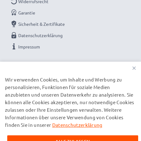
Widerrufsrecht
✕
für Steckdosen außerhalb der EU-Norm wird ein
zusätzlicher Netzadapter benötigt
Garantie
Sicherheit & Zertifikate
Datenschutzerklärung
Den Akku schonend laden für eine lange Akku-
Lebensdauer: das hochwertige Aufladekabel lädt
Impressum
Handy und Smartphone Akkus schonend und sicher
UNSERE ZAHLUNGSOPTIONEN
×
Smartphoneladegerät / AC Power Adapter:
Wir verwenden Cookies, um Inhalte und Werbung zu
Marke:
subtel Smartphone Charger / Charging Cable
personalisieren, Funktionen für soziale Medien
UNSERE VERSANDPARTNER
Input
: 100V - 250V
anzubieten und unseren Datenverkehr zu analysieren. Sie
Ausgangsspannung / Output Volt
: 5V Lader
können alle Cookies akzeptieren, nur notwendige Cookies
Ausgangsstrom / Output Ampere
: 1A / 1000mA
zulassen oder Ihre Einstellungen verwalten. Weitere
© subtel.de 2026
Informationen über unsere Verwendung von Cookies
Alle Preise verstehen sich inklusive Mehrwertsteuer und
Leistung / Power Watt
: 5W
zuzüglich Versandkosten. Bitte beachten Sie, dass alle
finden Sie in unserer
Datenschutzerklärung
Stromanschluss:
Micro USB Stromstecker
aufgeführten Marken eingetragene Marken ihrer jeweiligen
Anschlusskabel:
Inhaber sind und ausschließlich zur Information über unsere
1.1m Netzkabel