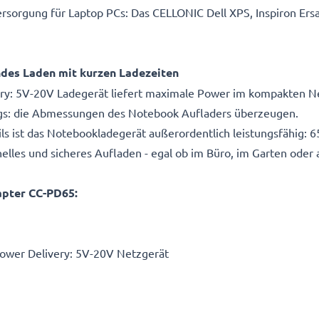
sorgung für Laptop PCs: Das CELLONIC Dell XPS, Inspiron Ersat
ndes Laden mit kurzen Ladezeiten
ry: 5V-20V Ladegerät liefert maximale Power im kompakten Net
wegs: die Abmessungen des Notebook Aufladers überzeugen.
ils ist das Notebookladegerät außerordentlich leistungsfähig
lles und sicheres Aufladen - egal ob im Büro, im Garten oder 
apter CC-PD65:
ower Delivery: 5V-20V Netzgerät