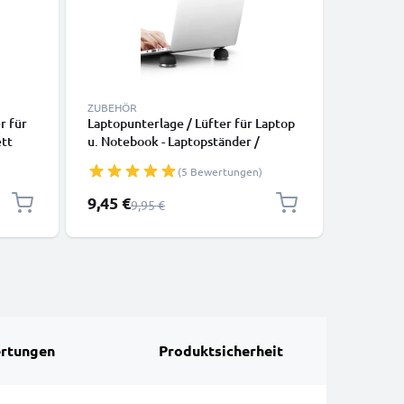
ZUBEHÖR
KABEL & 
r für
Laptopunterlage / Lüfter für Laptop
Cellonic
ett
u. Notebook - Laptopständer /
USB 2.0)
Laptophalter: ergonomisch zur
Datenkab
(5 Bewertungen)
Ständer
Laptoperhöhung - 3in1 Lapstand:
ler,
Erhöhung, Kühler, Bettauflage
Sonderpreis
9,45 €
4,95 €
Regulärer Preis
9,95 €
rtungen
Produktsicherheit