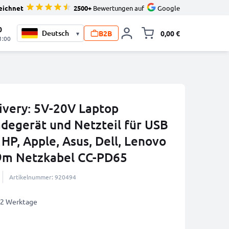
eichnet
2500+
Bewertungen auf
Google
0
B2B
0,00 €
▾
Minika
1:00
very: 5V-20V Laptop
degerät und Netzteil für USB
HP, Apple, Asus, Dell, Lenovo
.9m Netzkabel CC-PD65
Artikelnummer: 920494
1-2 Werktage