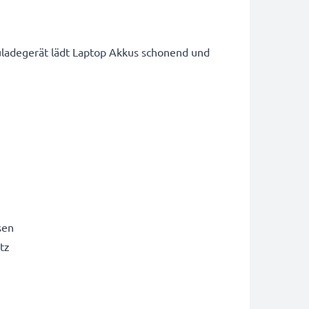
uladegerät lädt Laptop Akkus schonend und
sen
tz