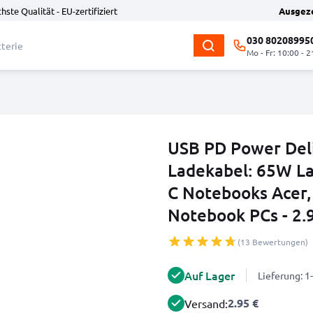
hste Qualität - EU-zertifiziert
Ausgez
030 80208995
Mo - Fr: 10:00 - 2
USB PD Power Deli
Ladekabel: 65W La
C Notebooks Acer, 
Notebook PCs - 2
(13 Bewertungen)
Auf Lager
Lieferung: 
2.95 €
Versand: