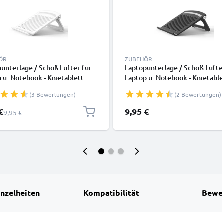
ÖR
ZUBEHÖR
unterlage / Schoß Lüfter für
Laptopunterlage / Schoß Lüfte
 u. Notebook - Knietablett
Laptop u. Notebook - Knietabl
phalter: ergonomisch
Laptophalter: ergonomisch
(3 Bewertungen)
(2 Bewertungen)
erstellbar einstellbar Ständer
höhenverstellbar einstellbar 
 Lapstand: Erhöhung, Kühler,
- 3in1 Lapstand: Erhöhung, Küh
preis
€
9,95 €
Regulärer Preis
9,95 €
uflage
Bettauflage
inzelheiten
Kompatibilität
Bewe