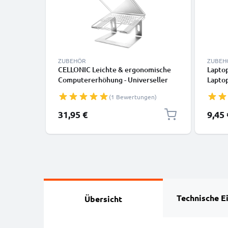
ZUBEHÖR
ZUBEH
CELLONIC Leichte & ergonomische
Laptop
Computererhöhung - Universeller
Laptop
Laptopständer aus Aluminium
Lapto
(1 Bewertungen)
passend für alle Laptop-, Ultra- und
höhenv
Notebookmodelle
- 3in1
Sonder
31,95 €
9,45 
Betta
Technische E
Übersicht