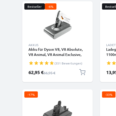
Bestseller
-6%
Bestsel
AKKUS
LADET
Akku für Dyson V8, V8 Absolute,
Ladeg
V8 Animal, V8 Animal Exclusive,
1100m
V8 Fluffy, (Dyson 215681, VE6),
Dyson
(351 Bewertungen)
SV10, SV25 3000mAh von
CELLONIC Batterie mit Schraube
Sonderpreis
Sonde
62,95 €
13,9
Regulärer Preis
66,95 €
-17%
-33%