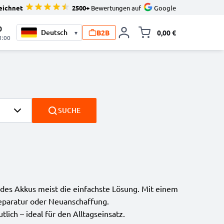
eichnet
2500+
Bewertungen auf
Google
0
B2B
0,00 €
▾
Minika
1:00
SUCHE
ch des Akkus meist die einfachste Lösung. Mit einem
Reparatur oder Neuanschaffung.
lich – ideal für den Alltagseinsatz.