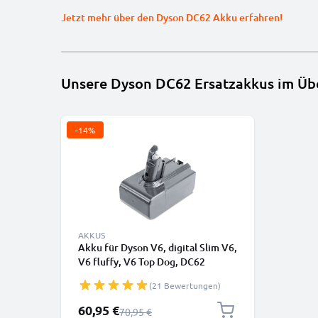
Jetzt mehr über den Dyson DC62 Akku erfahren!
Unsere Dyson DC62 Ersatzakkus im Übe
-14%
AKKUS
Akku für Dyson V6, digital Slim V6,
V6 fluffy, V6 Top Dog, DC62
Animalpro, V6 Absolute, V6
(21 Bewertungen)
trigger, DC72, DC61, DC58, SV07,
SV09 - 967810-21 Akku (21.6V,
Sonderpreis
60,95 €
Regulärer Preis
70,95 €