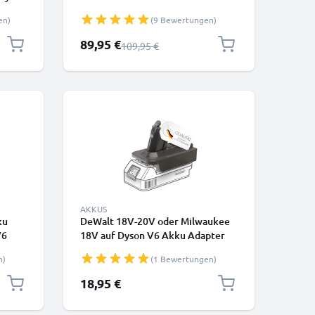
22
Slim V12 Detect Slim Fluffy V12
en)
(9 Bewertungen)
-
SV20 V12 Slim 2500mAh von
CELLONIC - Einsteckbarer Akku
Sonderpreis
89,95 €
Regulärer Preis
109,95 €
AKKUS
ku
DeWalt 18V-20V oder Milwaukee
V6
18V auf Dyson V6 Akku Adapter
MT18V6 von CELLONIC
n)
(1 Bewertungen)
18,95 €