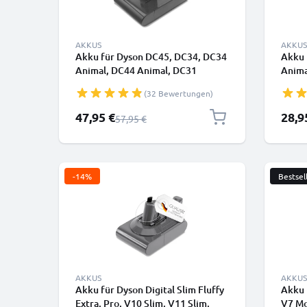
AKKUS
AKKUS
Akku für Dyson DC45, DC34, DC34
Akku 
Animal, DC44 Animal, DC31
Anima
Animal, DC35, DC35 Multi Floor,
Cordl
(32 Bewertungen)
DC56 2500mAh von CELLONIC -
(Dyso
Batterie mit Schraube
von C
Sonderpreis
Sonde
47,95 €
28,9
Regulärer Preis
57,95 €
-14%
Bestsel
AKKUS
AKKUS
Akku für Dyson Digital Slim Fluffy
Akku 
Extra, Pro, V10 Slim, V11 Slim,
V7 Mo