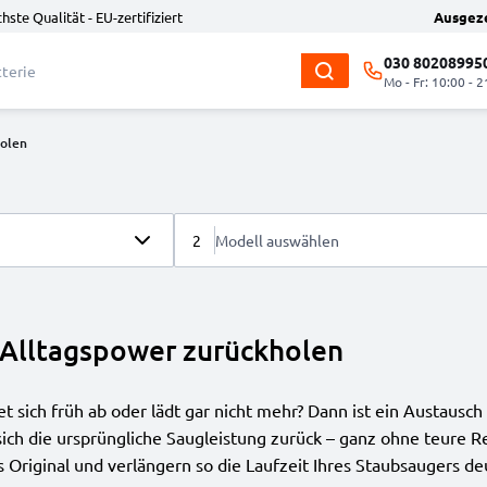
hste Qualität - EU-zertifiziert
Ausgez
030 80208995
Mo - Fr: 10:00 - 2
holen
2
Modell auswählen
 Alltagspower zurückholen
tet sich früh ab oder lädt gar nicht mehr? Dann ist ein Austaus
sich die ursprüngliche Saugleistung zurück – ganz ohne teure 
 Original und verlängern so die Laufzeit Ihres Staubsaugers deut