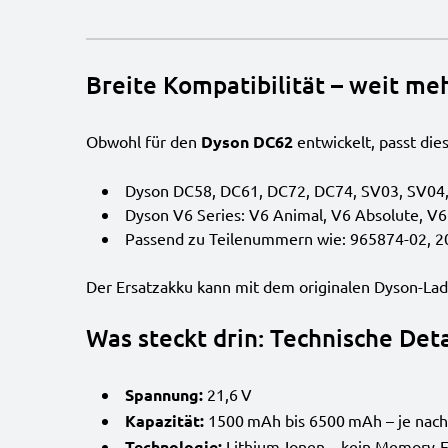
Breite Kompatibilität – weit me
Obwohl für den
Dyson DC62
entwickelt, passt die
Dyson DC58, DC61, DC72, DC74, SV03, SV04
Dyson V6 Series
: V6 Animal, V6 Absolute, V6 F
Passend zu Teilenummern wie: 965874-02, 2
Der Ersatzakku kann mit dem originalen Dyson-Lade
Was steckt drin: Technische Deta
Spannung:
21,6
V
Kapazität:
1500
mAh bis 6500
mAh – je nach
Technologie:
Lithium-Ionen – kein Memory-E