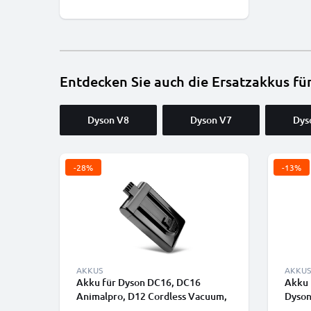
4000mAh) von CELLONIC - Batterie
mit Schraube (Nicht kompatibel
mit Wandladegerät)
Entdecken Sie auch die Ersatzakkus fü
Dyson V8
Dyson V7
Dys
-28%
-13%
AKKUS
AKKUS
Akku für Dyson DC16, DC16
Akku 
Animalpro, D12 Cordless Vacuum,
Dyson
DC16 Animal, DC16 Root 6, DC16
DC44 