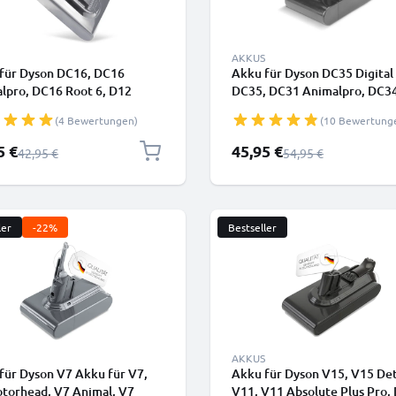
AKKUS
für Dyson DC16, DC16
Akku für Dyson DC35 Digital 
lpro, DC16 Root 6, D12
DC35, DC31 Animalpro, DC34
ess Vacuum, DC16 Animal
DC31 Car and Boat, DC31, D
(4 Bewertungen)
(10 Bewertung
n BP-01) (22.2v, 1400mAh)
(Dyson 917083-07) (22.2V,
ELLONIC
1500mAh) - Nur Passend für 
rpreis
Sonderpreis
5 €
45,95 €
Regulärer Preis
Regulärer Preis
42,95 €
54,95 €
- Einsteckbarer Akku - von
CELLONIC
ler
-22%
Bestseller
AKKUS
für Dyson V7 Akku für V7,
Akku für Dyson V15, V15 Det
torhead, V7 Animal, V7
V11, V11 Absolute Plus Pro,