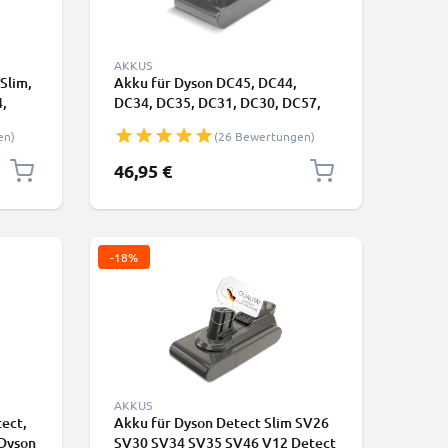
AKKUS
Slim,
Akku für Dyson DC45, DC44,
,
DC34, DC35, DC31, DC30, DC57,
C30
DC56 (22.2V, 2500mAh) - Nur
en)
(26 Bewertungen)
Passend für Typ A - Einsteckbarer
Typ A
Akku - von CELLONIC
46,95 €
-18%
AKKUS
ect,
Akku für Dyson Detect Slim SV26
 Dyson
SV30 SV34 SV35 SV46 V12 Detect