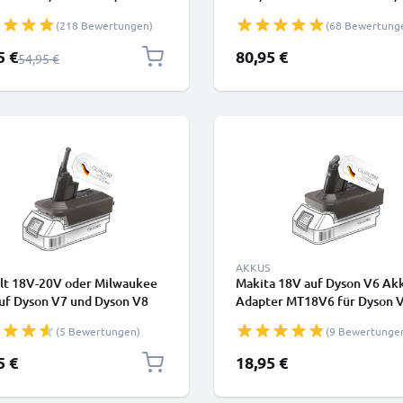
er, V7 Cord Free, V7 Total
SV15, SV16, SV17, SV18, SV
(218 Bewertungen)
(68 Bewertung
, SV11 Type B (Dyson
Type A - Einsteckbarer Akku 
0-02) (21.6V, 2500mAh) von
4000mAh von CELLONIC
rpreis
5 €
80,95 €
Regulärer Preis
54,95 €
NIC - Batterie mit Schraube
AKKUS
t 18V-20V oder Milwaukee
Makita 18V auf Dyson V6 Ak
uf Dyson V7 und Dyson V8
Adapter MT18V6 für Dyson 
Adapter von CELLONIC
Staubsauger von CELLONIC
(5 Bewertungen)
(9 Bewertunge
5 €
18,95 €