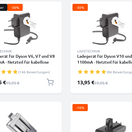
ler
-30%
-30%
ECHNIK
LADETECHNIK
erät für Dyson V6, V7 und V8
Ladegerät für Dyson V10 un
A - Netzteil für kabellose
1100mA - Netzteil für kabell
 Staubsauger mit Ladekabel
Dyson Staubsauger mit Lade
(146 Bewertungen)
(86 Bewertung
rpreis
Sonderpreis
5 €
13,95 €
Regulärer Preis
Regulärer Preis
19,95 €
19,95 €
-16%