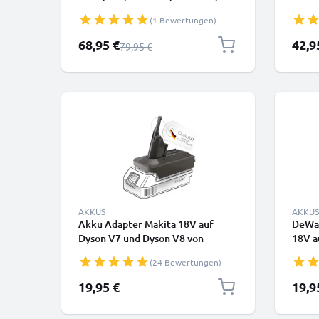
V10 Digital Slim, V10 Digital Slim
Trigg
(1 Bewertungen)
Fluffy Extra (Dyson SV18)
Clean
2500mAh von CELLONIC -
96867
Sonderpreis
Sonde
68,95 €
42,9
Regulärer Preis
79,95 €
Einsteckbarer Akku
CELLO
AKKUS
AKKUS
Akku Adapter Makita 18V auf
DeWal
Dyson V7 und Dyson V8 von
18V a
CELLONIC
Akku 
(24 Bewertungen)
19,95 €
19,9