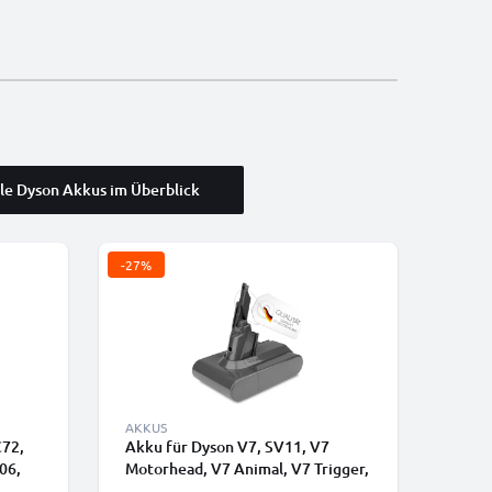
le Dyson Akkus im Überblick
-27%
AKKUS
C72,
Akku für Dyson V7, SV11, V7
06,
Motorhead, V7 Animal, V7 Trigger,
 V6
V7 Motorhead Pro, V7 Total Clean