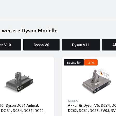
r weitere Dyson Modelle
on V10
Dyson V6
Dyson V11
Al
Bestseller
-27%
AKKUS
für Dyson DC31 Animal,
Akku für Dyson V6, DC74, D
 DC 31, DC34, DC35, DC44,
DC62, DC61, DC58, SV05, SV
Animal Total Clean (Dyson
SV07, SV09, Digital Slim V6,