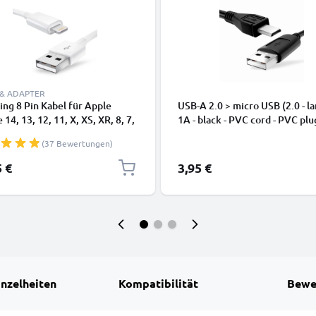
 & ADAPTER
ing 8 Pin Kabel für Apple
USB-A 2.0 > micro USB (2.0 - la
 14, 13, 12, 11, X, XS, XR, 8, 7,
1A - black - PVC cord - PVC plu
dy Ladekabel - 1m weiß -
(37 Bewertungen)
kabel für Smartphone
5 €
3,95 €
inzelheiten
Kompatibilität
Bewe