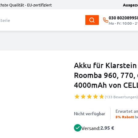
hste Qualität - EU-zertifiziert
Ausgez
030 80208995
Mo - Fr: 10:00 - 2
Akku für Klarstei
Roomba 960, 770, 6
4000mAh von CEL
(133 Bewertungen)
Erwartet 
Nicht verfügbar
5% Rabatt
be
2.95 €
Versand: