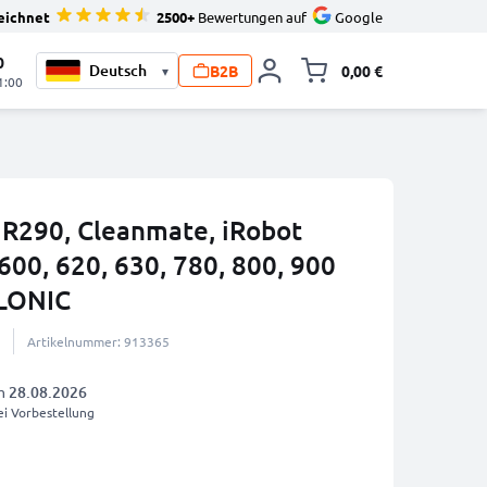
eichnet
2500+
Bewertungen auf
Google
0
B2B
0,00 €
▾
Minika
1:00
n R290, Cleanmate, iRobot
00, 620, 630, 780, 800, 900
LONIC
Artikelnummer: 913365
am
28.08.2026
i Vorbestellung