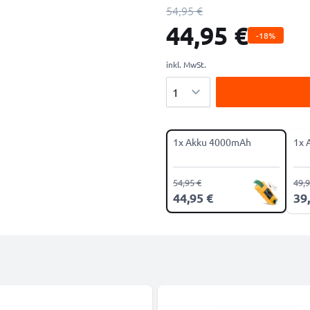
54,95 €
44,95 €
-18%
inkl. MwSt.
Menge
1x Akku 4000mAh
1x 
54,95 €
49,9
44,95 €
39