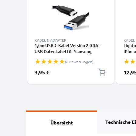
KABEL & ADAPTER
KABEL
1,0m USB-C Kabel Version 2.0 3A -
Lightn
USB Datenkabel für Samsung,
iPhone
Huawei, Google Pixel, iPhone,
SE Han
(6 Bewertungen)
Canon, Panasonic Lumix, Sony,
Daten
GoPro uvm PVC schwarz
3,95 €
12,9
Technische E
Übersicht