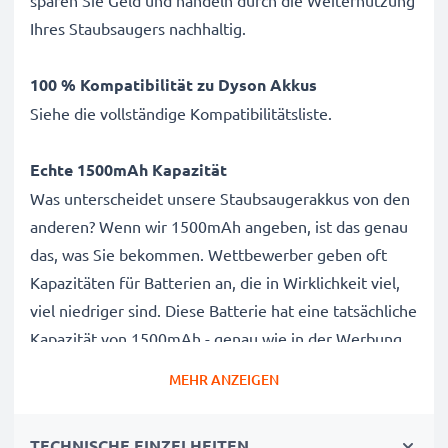
sparen Sie Geld und handeln durch die Weiternutzung
Ihres Staubsaugers nachhaltig.
100 % Kompatibilität zu Dyson
Akkus
Siehe die vollständige Kompatibilitätsliste.
Echte 1500mAh Kapazität
Was unterscheidet unsere Staubsaugerakkus von den
anderen? Wenn wir 1500mAh angeben, ist das genau
das, was Sie bekommen. Wettbewerber geben oft
Kapazitäten für Batterien an, die in Wirklichkeit viel,
viel niedriger sind. Diese Batterie hat eine tatsächliche
Kapazität von 1500mAh - genau wie in der Werbung
angegeben.
MEHR ANZEIGEN
Leistungsstarker Dyson BP01, 912433-01, 12433-
TECHNISCHE EINZELHEITEN