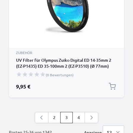
ZUBEHÖR
UV Filter für Olympus Zuiko Digital ED 14-35mm 2
(EZ-P1435) ED 35-100mm 2 (EZ-P3510) (Ø 77mm)
Objektive und Kameras mit Ø 77mm Filtergewinde -
(0 Bewertungen)
Schutzfilter / Schutzglas, Sperrfilter, Klarfilter
9,95 €
2
3
4
Seite
Sie lesen gerade die Seite
Seite
Posten
25
-
36
von
1342
Anzeigen