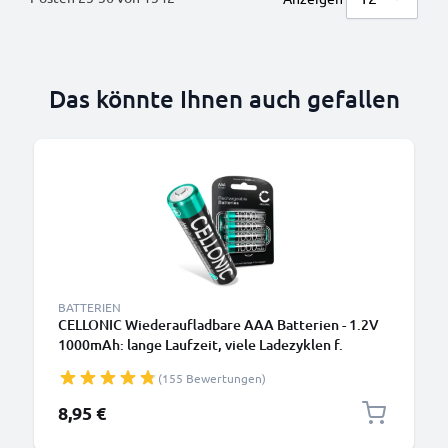
Das könnte Ihnen auch gefallen
BATTERIEN
CELLONIC Wiederaufladbare AAA Batterien - 1.2V
1000mAh: lange Laufzeit, viele Ladezyklen f.
Fernbedienung Telefon Babyphone Solarlampe -
(155 Bewertungen)
Akkubatterie: aufladbare NiMH Akku AAA Micro
R03 LR03 rechargeable Battery
8,95 €