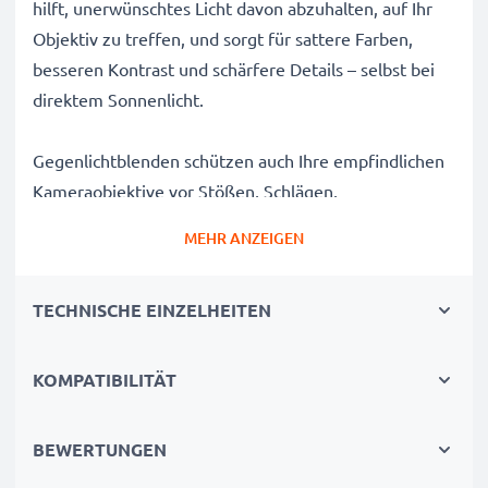
hilft, unerwünschtes Licht davon abzuhalten, auf Ihr
Objektiv zu treffen, und sorgt für sattere Farben,
besseren Kontrast und schärfere Details – selbst bei
direktem Sonnenlicht.
Gegenlichtblenden schützen auch Ihre empfindlichen
Kameraobjektive vor Stößen, Schlägen,
Fingerabdrücken, Regen, Staub und Sand und sind
MEHR ANZEIGEN
somit ein unverzichtbares Zubehör für jede
Kameratasche eines Fotografen.
TECHNISCHE EINZELHEITEN
Warum diese HB-48 Tulpe / Flower / Petal / Tulip
Bajonett Gegenlichtblende von CELLONIC wählen?
KOMPATIBILITÄT
✔ 100% kompatibel mit Nikon Kameras, Camcordern,
DSLRs und mehr
BEWERTUNGEN
✔ Verbessert die Farbtiefe, den Kontrast und die