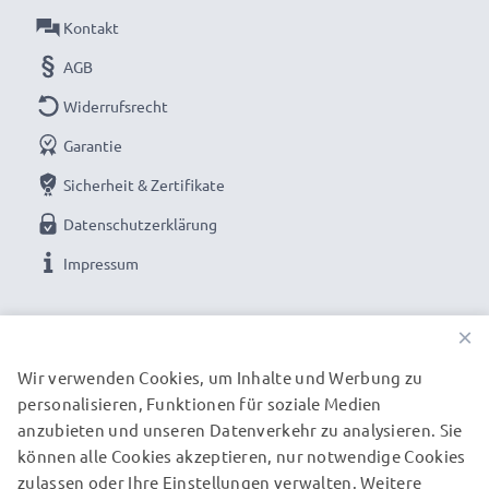
Material:
Kunststoff
Kontakt
Form:
Tulpe / Flower / Petal / Tulip
AGB
Brillante Fotofarben und Details mit dieser Tulpe /
Widerrufsrecht
Flower / Petal / Tulip Bajonett Gegenlichtblende
Garantie
von CELLONIC. Bestellen Sie jetzt für schnelle
Sicherheit & Zertifikate
Lieferung und 3 Jahre Garantie!
Datenschutzerklärung
Impressum
UNSERE ZAHLUNGSOPTIONEN
×
Wir verwenden Cookies, um Inhalte und Werbung zu
personalisieren, Funktionen für soziale Medien
UNSERE VERSANDPARTNER
anzubieten und unseren Datenverkehr zu analysieren. Sie
können alle Cookies akzeptieren, nur notwendige Cookies
zulassen oder Ihre Einstellungen verwalten. Weitere
© subtel.de 2026