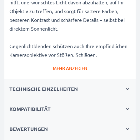
hilft, unerwünschtes Licht davon abzuhalten, auf Ihr
Objektiv zu treffen, und sorgt für sattere Farben,
besseren Kontrast und schärfere Details – selbst bei
direktem Sonnenlicht.
Gegenlichtblenden schützen auch Ihre empfindlichen
Kameraobjektive vor Stößen, Schlägen,
Fingerabdrücken, Regen, Staub und Sand und sind
MEHR ANZEIGEN
somit ein unverzichtbares Zubehör für jede
Kameratasche eines Fotografen.
TECHNISCHE EINZELHEITEN
Warum diese Ø 52mm Ø 52mm Tulpe / Flower / Petal
/ Tulip Filtergewinde Gegenlichtblende von CELLONIC
KOMPATIBILITÄT
wählen?
✔ 100% kompatibel mit Ø 52mm Kameras,
BEWERTUNGEN
Camcordern, DSLRs und mehr