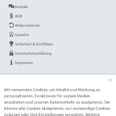
Form:
Tulpe / Flower / Petal / Tulip
Kontakt
AGB
Brillante Fotofarben und Details mit dieser Tulpe /
Flower / Petal / Tulip Filtergewinde
Widerrufsrecht
Gegenlichtblende von CELLONIC. Bestellen Sie
Garantie
jetzt für schnelle Lieferung und 3 Jahre Garantie!
Sicherheit & Zertifikate
Datenschutzerklärung
Impressum
UNSERE ZAHLUNGSOPTIONEN
×
Wir verwenden Cookies, um Inhalte und Werbung zu
personalisieren, Funktionen für soziale Medien
UNSERE VERSANDPARTNER
anzubieten und unseren Datenverkehr zu analysieren. Sie
können alle Cookies akzeptieren, nur notwendige Cookies
zulassen oder Ihre Einstellungen verwalten. Weitere
© subtel.de 2026