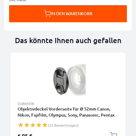
IN DEN WARENKORB
Das könnte Ihnen auch gefallen
ZUBEHÖR
Objektivdeckel Vorderseite für Ø 52mm Canon,
Nikon, Fujifilm, Olympus, Sony, Panasonic, Pentax
(E-52,FLCP-52,LC-N52,CP-52,LC-52), Snap On:
(23 Bewertungen)
Innengriff / Center Pinch Kappe Schutzdeckel
6,95 €