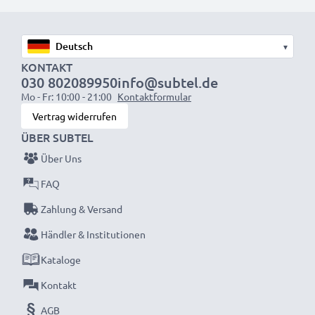
mit SCART Anschluss (nur mit Adapter, nicht
mitgeliefert)
▾
Perfekt für:
KONTAKT
030 802089950
info@subtel.de
✔ Heimkino- und Audiosysteme
Mo - Fr: 10:00 - 21:00
Kontaktformular
✔ Spielekonsolen
Vertrag widerrufen
✔ Fernseher & Projektoren
ÜBER SUBTEL
✔ DVD- & Blu-ray-Player
Über Uns
✔ Subwoofer & Verstärker
FAQ
Verbessern Sie Ihr Audio- und Videoerlebnis mit
Zahlung & Versand
unseren hochwertigen RCA-Kabeln von subtel –
Händler & Institutionen
jetzt bestellen für schnelle Lieferung & 3 Jahre
Garantie!
Kataloge
Kontakt
AGB