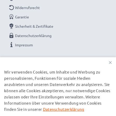
Widerrufsrecht
Garantie
Sicherheit & Zertifikate
Datenschutzerklärung
Impressum
UNSERE ZAHLUNGSOPTIONEN
×
Wir verwenden Cookies, um Inhalte und Werbung zu
personalisieren, Funktionen für soziale Medien
UNSERE VERSANDPARTNER
anzubieten und unseren Datenverkehr zu analysieren. Sie
können alle Cookies akzeptieren, nur notwendige Cookies
zulassen oder Ihre Einstellungen verwalten. Weitere
© subtel.de 2026
Informationen über unsere Verwendung von Cookies
Alle Preise verstehen sich inklusive Mehrwertsteuer und
zuzüglich Versandkosten. Bitte beachten Sie, dass alle
finden Sie in unserer
Datenschutzerklärung
aufgeführten Marken eingetragene Marken ihrer jeweiligen