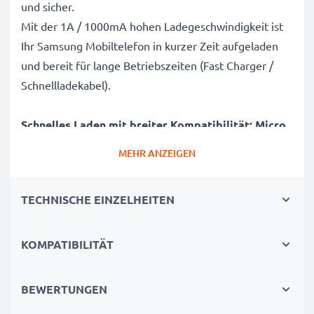
und sicher.
Mit der 1A / 1000mA hohen Ladegeschwindigkeit ist
Ihr Samsung Mobiltelefon in kurzer Zeit aufgeladen
und bereit für lange Betriebszeiten (Fast Charger /
Schnellladekabel).
Schnelles Laden mit breiter Kompatibilität: Micro
USB Ladekabel / Netzteil
MEHR ANZEIGEN
✔ Micro USB Anschluss / Stecker - Aufladekabel für
alle Handys mit Micro USB Ladebuchse /
TECHNISCHE EINZELHEITEN
Ladeanschluss
✔ Kurze Ladezeiten & schnelles Laden
- Akkuladegerät mit 1A / 1000mA hoher
KOMPATIBILITÄT
Ladegeschwindigkeit
✔ Langlebig verarbeitetes Netzladegerät -
BEWERTUNGEN
Bruchsicheres Stromkabel und knicksicherer