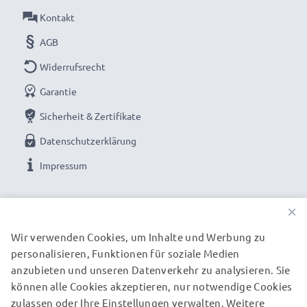
✔ Weltweit einsetzbar - Flexible Eingangsspannung
Kontakt
100V - 250V für weltweite Nutzung
AGB
✔ Ideale Bauform zum Mitnehmen auf Reisen -
Widerrufsrecht
Kleiner, leichter, leistungsstarker Netzstecker
✕
für Steckdosen außerhalb der EU-Norm wird ein
Garantie
zusätzlicher Netzadapter benötigt
Sicherheit & Zertifikate
Datenschutzerklärung
Den Akku schonend laden für eine lange Akku-
Impressum
Lebensdauer: das hochwertige Samsung SGH-G810 /
UNSERE ZAHLUNGSOPTIONEN
GT-M7500 Aufladekabel lädt Handy und Smartphone
×
Akkus schonend und sicher
Wir verwenden Cookies, um Inhalte und Werbung zu
personalisieren, Funktionen für soziale Medien
UNSERE VERSANDPARTNER
Samsung SGH-G810 / GT-M7500
anzubieten und unseren Datenverkehr zu analysieren. Sie
Smartphoneladegerät / AC Power Adapter:
können alle Cookies akzeptieren, nur notwendige Cookies
Marke:
subtel Smartphone Charger / Charging Cable
zulassen oder Ihre Einstellungen verwalten. Weitere
© subtel.de 2026