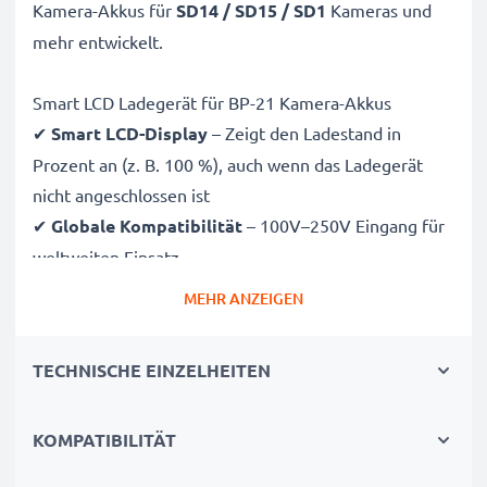
Kamera-Akkus für
SD14 / SD15 / SD1
Kameras und
mehr entwickelt.
Smart LCD Ladegerät für BP-21 Kamera-Akkus
✔
Smart LCD-Display
– Zeigt den Ladestand in
Prozent an (z. B. 100 %), auch wenn das Ladegerät
nicht angeschlossen ist
✔
Globale Kompatibilität
– 100V–250V Eingang für
weltweiten Einsatz
✔
Intelligentes Laden
– Sanfte, variable Spannung
MEHR ANZEIGEN
verlängert die Lebensdauer des Akkus
✔
Zertifizierte Sicherheit
– CE- und RoHS-zertifiziert
TECHNISCHE EINZELHEITEN
mit Schutz vor Überladung, Überhitzung und
Kurzschluss
KOMPATIBILITÄT
Kompakt & reisetauglich