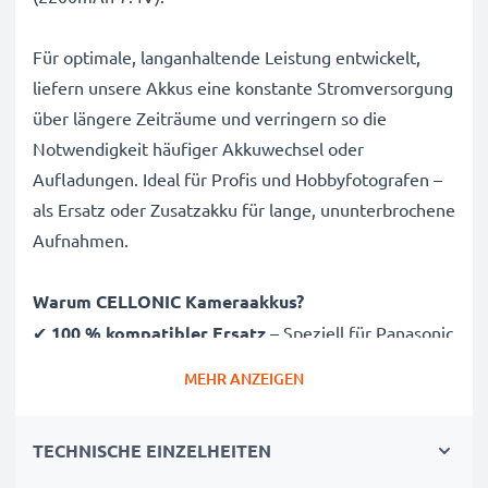
Für optimale, langanhaltende Leistung entwickelt,
liefern unsere Akkus eine konstante Stromversorgung
über längere Zeiträume und verringern so die
Notwendigkeit häufiger Akkuwechsel oder
Aufladungen. Ideal für Profis und Hobbyfotografen –
als Ersatz oder Zusatzakku für lange, ununterbrochene
Aufnahmen.
Warum CELLONIC Kameraakkus?
✔
100 % kompatibler Ersatz
– Speziell für Panasonic
HDC-SD200 SD707 SD700 Kameras & mehr
MEHR ANZEIGEN
entwickelt. Klicken Sie oben auf „Kompatibilität“, um
die vollständige Liste passender Modele zu sehen
TECHNISCHE EINZELHEITEN
✔
Garantierte 2200mAh Kapazität
– Liefert
2200mAh bei 7.4V für ausgedehnte Fotosessions