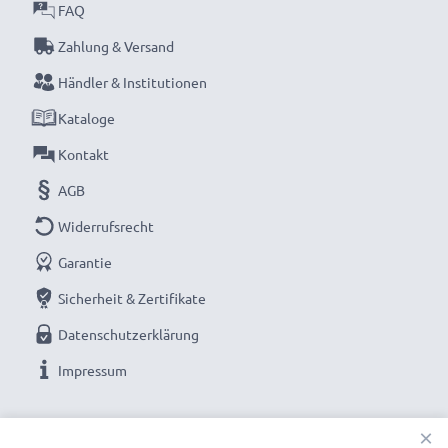
höchste Leistung und lange Lebensdauer zu
FAQ
garantieren.
Zahlung & Versand
Jetzt bestellen – Schnelle Lieferung & 3 Jahren
Händler & Institutionen
Garantie!
Kataloge
Kontakt
AGB
Widerrufsrecht
Garantie
Sicherheit & Zertifikate
Datenschutzerklärung
Impressum
UNSERE ZAHLUNGSOPTIONEN
×