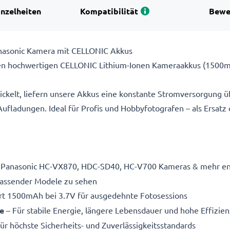
inzelheiten
Kompatibilität
Bewe
Panasonic Kamera mit CELLONIC Akkus
en hochwertigen CELLONIC Lithium-Ionen Kameraakkus (1500m
ickelt, liefern unsere Akkus eine konstante Stromversorgung ü
fladungen. Ideal für Profis und Hobbyfotografen – als Ersatz
r Panasonic HC-VX870, HDC-SD40, HC-V700 Kameras & mehr entw
 passender Modele zu sehen
rt 1500mAh bei 3.7V für ausgedehnte Fotosessions
e
– Für stabile Energie, längere Lebensdauer und hohe Effizien
ür höchste Sicherheits- und Zuverlässigkeitsstandards