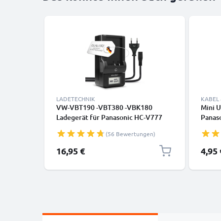
LADETECHNIK
KABEL
VW-VBT190 -VBT380 -VBK180
Mini 
Ladegerät für Panasonic HC-V777
Panas
V800 V770 V760 V750 V380 V270
Lumix 
(56 Bewertungen)
V180 V10 HC-VXF990 HC-VX980
1A Sc
Kamera-Akkus von CELLONIC
K1HY0
16,95 €
4,95 
von C