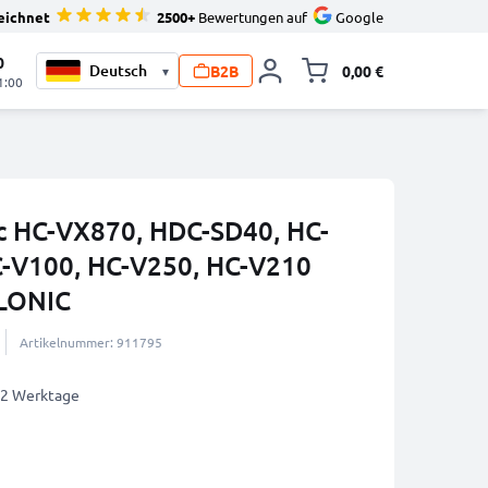
eichnet
2500+
Bewertungen auf
Google
0
B2B
0,00 €
▾
Minika
1:00
c HC-VX870, HDC-SD40, HC-
C-V100, HC-V250, HC-V210
LONIC
Artikelnummer: 911795
1-2 Werktage