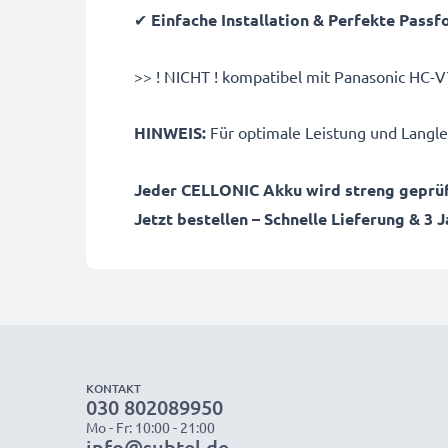
✔
Einfache Installation & Perfekte Pass
>> ! NICHT ! kompatibel mit Panasonic H
HINWEIS:
Für optimale Leistung und Langleb
Jeder CELLONIC Akku wird streng geprüft
Jetzt bestellen – Schnelle Lieferung & 3 
KONTAKT
030 802089950
Mo - Fr: 10:00 - 21:00
info@subtel.de