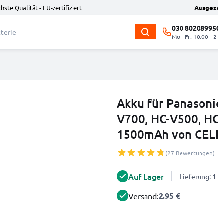
hste Qualität - EU-zertifiziert
Ausgez
030 80208995
Mo - Fr: 10:00 - 2
Akku für Panasoni
V700, HC-V500, H
1500mAh von CEL
(27 Bewertungen)
Auf Lager
Lieferung: 
2.95 €
Versand: