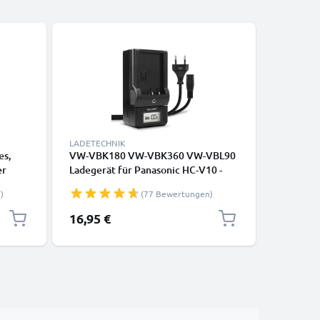
LADETECHNIK
ZUBEHÖR
es,
VW-VBK180 VW-VBK360 VW-VBL90
Kamera H
er
Ladegerät für Panasonic HC-V10 -
Nikon, Ca
V100 -V500 -V700 HDC-SD40 -SD60 -
Panasoni
)
(77 Bewertungen)
rz
SD80 -SD90 SDR-S50, Nokia 3650
CELLONI
Kamera-Akkus von CELLONIC
16,95 €
6,95 €