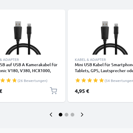
 & ADAPTER
KABEL & ADAPTER
USB auf USB A Kamerakabel für
Mini USB Kabel für Smartphon
onic V180, V380, HCX1000,
Tablets, GPS, Lautsprecher od
L1, DC SD 9, Lumix LC1, SD40
Kopfhörer - Ladekabel und
(26 Bewertungen)
(54 Bewertungen
hnellladedatenkabel
Datenkabel 1m 1A PVC schwa
4YY0032, schwarz, PVC, 1m
€
4,95 €
ELLONIC