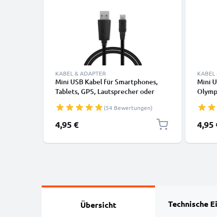
KABEL & ADAPTER
KABEL
Mini USB Kabel für Smartphones,
Mini 
Tablets, GPS, Lautsprecher oder
Olympu
Kopfhörer - Ladekabel und
360 C-
(54 Bewertungen)
Datenkabel 1m 1A PVC schwarz
720 V
Daten
4,95 €
4,95 
Technische E
Übersicht