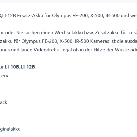
,LI-12B Ersatz-Akku für Olympus FE-200, X-500, IR-500 und we
hr oder Sie suchen einen Wechselakku bzw. Zusatzakku für zusä
akku für Olympus FE-200, X-500, IR-500 Kameras ist die ausda
gs und lange Videodrehs - egal ob in der Hitze der Wüste ode
u LI-10B,LI-12B
tery
Pack
iginalakku