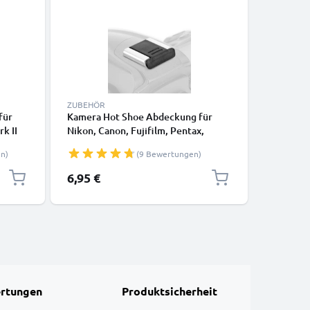
-5%
ZUBEHÖR
KABEL & 
für
Kamera Hot Shoe Abdeckung für
2x 12 Pi
k II
Nikon, Canon, Fujifilm, Pentax,
Olympus 
E-PL3
Panasonic Lumix, Leica von
M5 E-M1 
n)
(9 Bewertungen)
CELLONIC
PL5 Vide
SB8
/ CB-USB
Sonderpr
6,95 €
14,20 €
l
Ladekabe
rtungen
Produktsicherheit