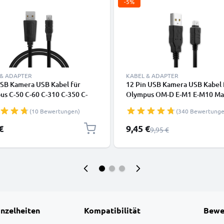
-5%
 & ADAPTER
KABEL & ADAPTER
USB Kamera USB Kabel für
12 Pin USB Kamera USB Kabel 
s C-50 C-60 C-310 C-350 C-
Olympus OM-D E-M1 E-M10 Mar
470 C-5000 C-5050 C-5060 C-
OM-D E-M5 Mark II Pen E-PL7 
(10 Bewertungen)
(340 Bewertunge
ideo-/ Fotokameras - CB-USB4
Tough TG-4 XZ-1 Video-/
kabel 2.0, PVC Ladekabel
Fotokameras - CB-USB6 CB-U
Sonderpreis
€
9,45 €
Regulärer Preis
9,95 €
Datenkabel 2.0, PVC Ladekabe
inzelheiten
Kompatibilität
Bewe