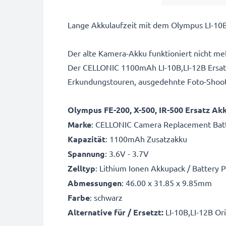
Lange Akkulaufzeit mit dem Olympus LI-10B
Der alte Kamera-Akku funktioniert nicht me
Der CELLONIC 1100mAh LI-10B,LI-12B Ersatz
Erkundungstouren, ausgedehnte Foto-Shootin
Olympus FE-200, X-500, IR-500 Ersatz Akk
Marke
: CELLONIC Camera Replacement Bat
Kapazität
: 1100mAh Zusatzakku
Spannung
: 3.6V - 3.7V
Zelltyp
: Lithium Ionen Akkupack / Battery 
Abmessungen
: 46.00 x 31.85 x 9.85mm
Farbe
: schwarz
Alternative für / Ersetzt:
LI-10B,LI-12B Or