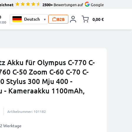
eichnet
2500+
Bewertungen auf
Google
0
B2B
0,00 €
▾
Minika
1:00
tz Akku für Olympus C-770 C-
760 C-50 Zoom C-60 C-70 C-
0 Stylus 300 Mju 400 -
u - Kameraakku 1100mAh,
Artikelnummer: 101182
1-2 Werktage