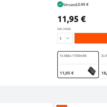
2.95 €
Versand:
11,95 €
inkl. MwSt.
Menge
1x Akku 1100mAh
2x 
11,95 €
18