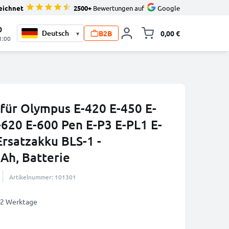
eichnet
2500+
Bewertungen auf
Google
0
B2B
0,00 €
▾
Minika
1:00
 für Olympus E-420 E-450 E-
-620 E-600 Pen E-P3 E-PL1 E-
Ersatzakku BLS-1 -
h, Batterie
Artikelnummer: 101301
1-2 Werktage