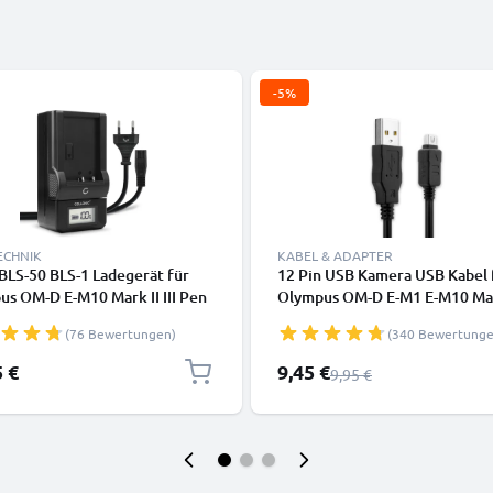
-5%
ECHNIK
KABEL & ADAPTER
BLS-50 BLS-1 Ladegerät für
12 Pin USB Kamera USB Kabel 
s OM-D E-M10 Mark II III Pen
Olympus OM-D E-M1 E-M10 Mar
E-PL9 E-PL8 E-PL6 E-PL3 E-PL1
OM-D E-M5 Mark II Pen E-PL7 
(76 Bewertungen)
(340 Bewertunge
 Kamera-Akkus von CELLONIC
Tough TG-4 XZ-1 Video-/
Fotokameras - CB-USB6 CB-U
Sonderpreis
5 €
9,45 €
Regulärer Preis
9,95 €
Datenkabel 2.0, PVC Ladekabe