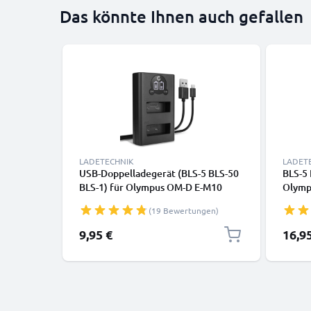
Das könnte Ihnen auch gefallen
LADETECHNIK
LADET
USB-Doppelladegerät (BLS-5 BLS-50
BLS-5 
BLS-1) für Olympus OM-D E-M10
Olympu
Mark II E-M5 Mark III Pen E-PL9 E-PL8
E-PL7 
(19 Bewertungen)
E-PL10 E420 Stylus 1 + 1m + USB
E-420
Kabel von CELLONIC
9,95 €
16,9