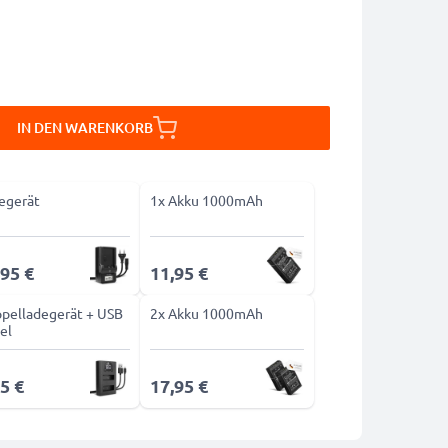
IN DEN WARENKORB
egerät
1x Akku 1000mAh
,95 €
11,95 €
pelladegerät + USB
2x Akku 1000mAh
el
5 €
17,95 €