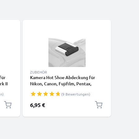
-5%
ZUBEHÖR
KABEL & 
für
Kamera Hot Shoe Abdeckung für
2x 12 Pi
k II
Nikon, Canon, Fujifilm, Pentax,
Olympus 
E-PL3
Panasonic Lumix, Leica von
M5 E-M1 
n)
(9 Bewertungen)
CELLONIC
PL5 Vide
SB8
/ CB-USB
Sonderpr
6,95 €
14,20 €
l
Ladekabe