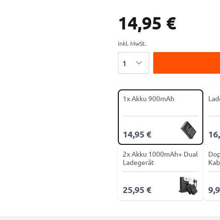
14,95 €
inkl. MwSt.
Menge
1x Akku 900mAh
Lad
14,95 €
16
2x Akku 1000mAh+ Dual
Dop
Ladegerät
Kab
25,95 €
9,9