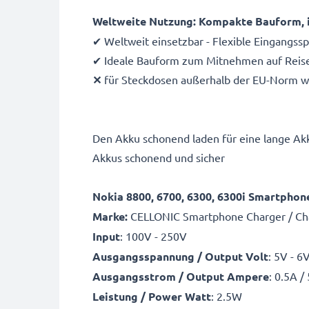
Weltweite Nutzung: Kompakte Bauform, i
✔ Weltweit einsetzbar - Flexible Eingangs
✔ Ideale Bauform zum Mitnehmen auf Reisen -
✕
für Steckdosen außerhalb der EU-Norm wir
Den Akku schonend laden für eine lange Ak
Akkus schonend und sicher
Nokia 8800, 6700, 6300, 6300i Smartpho
Marke:
CELLONIC Smartphone Charger / Ch
Input
: 100V - 250V
Ausgangsspannung / Output Volt
: 5V - 6
Ausgangsstrom / Output Ampere
: 0.5A 
Leistung / Power Watt
: 2.5W