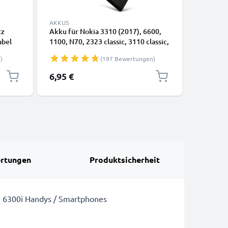
AKKUS
KABEL & 
tz
Akku für Nokia 3310 (2017), 6600,
Micro USB
abel
1100, N70, 2323 classic, 3110 classic,
1,3, 2, 2.
N-Gage, 3110, 6230/6230i, 7610, BL-
220, 331
)
(197 Bewertungen)
5C - 1020mAh 3.7V von CELLONIC
1m 1A PV
Smartph
6,95 €
4,95 €
rtungen
Produktsicherheit
0, 6300i Handys / Smartphones