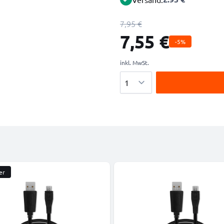
7,95 €
7,55 €
-5%
inkl. MwSt.
Menge
er