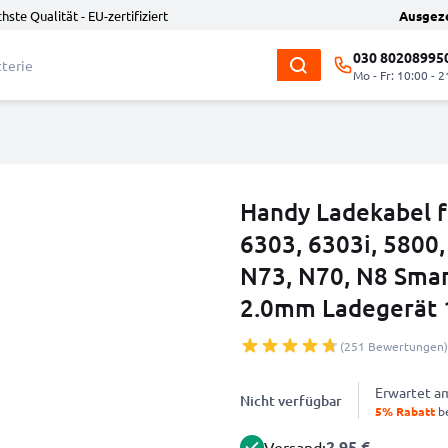
hste Qualität - EU-zertifiziert
Ausgez
030 80208995
Mo - Fr: 10:00 - 2
Handy Ladekabel f
6303, 6303i, 5800,
N73, N70, N8 Smar
2.0mm Ladegerät 
(251 Bewertungen)
Erwartet 
Nicht verfügbar
5% Rabatt
be
2.95 €
Versand: