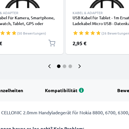
 & ADAPTER
KABEL & ADAPTER
abel für Kamera, Smartphone,
USB Kabel für Tablet - 1m Ersa
watch, Tablet, GPS oder
Ladekabel Micro USB - Datenk
örer - Ladekabel 1m 1A PVC
2.0
(50 Bewertungen)
(26 Bewertungen
kabel schwarz
€
2,95 €
inzelheiten
Kompatibilität
Bewe
 dem CELLONIC 2.0mm Handyladegerät für Nokia 8800, 6700, 630
ängen bevor es los geht? Kein Problem: