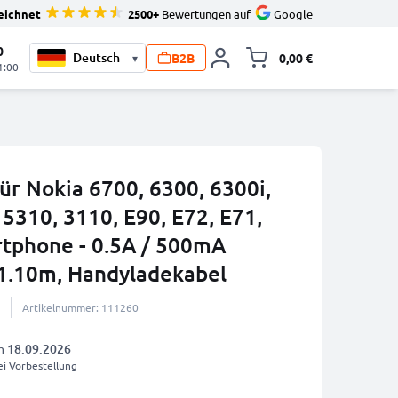
eichnet
2500+
Bewertungen auf
Google
0
B2B
0,00 €
▾
Minika
1:00
ür Nokia 6700, 6300, 6300i,
 5310, 3110, E90, E72, E71,
tphone - 0.5A / 500mA
1.10m, Handyladekabel
Artikelnummer: 111260
am
18.09.2026
i Vorbestellung