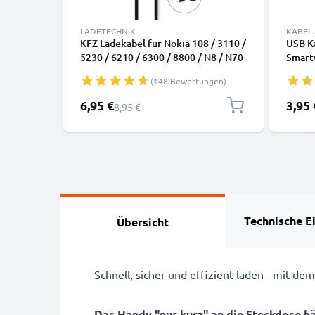
LADETECHNIK
KABEL
KFZ Ladekabel für Nokia 108 / 3110 /
USB K
5230 / 6210 / 6300 / 8800 / N8 / N70
Smart
/ N95 / E71 / Asha 300 - 1.1m, 5V,
Kopfh
(148 Bewertungen)
0.5A / 500mA Auto Ladegerät
Daten
Sonderpreis
6,95 €
3,95 
Regulärer Preis
8,95 €
Technische E
Übersicht
Schnell, sicher und effizient laden - mit
Das Handy "nur kurz" an die Steckdose h