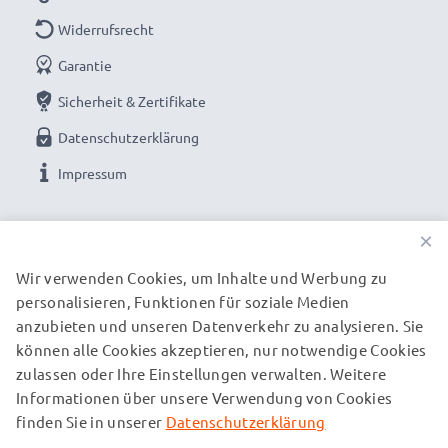
Widerrufsrecht
Garantie
Sicherheit & Zertifikate
Datenschutzerklärung
Impressum
UNSERE ZAHLUNGSOPTIONEN
×
Wir verwenden Cookies, um Inhalte und Werbung zu
personalisieren, Funktionen für soziale Medien
UNSERE VERSANDPARTNER
anzubieten und unseren Datenverkehr zu analysieren. Sie
können alle Cookies akzeptieren, nur notwendige Cookies
zulassen oder Ihre Einstellungen verwalten. Weitere
© subtel.de 2026
Informationen über unsere Verwendung von Cookies
Alle Preise verstehen sich inklusive Mehrwertsteuer und
zuzüglich Versandkosten. Bitte beachten Sie, dass alle
finden Sie in unserer
Datenschutzerklärung
aufgeführten Marken eingetragene Marken ihrer jeweiligen