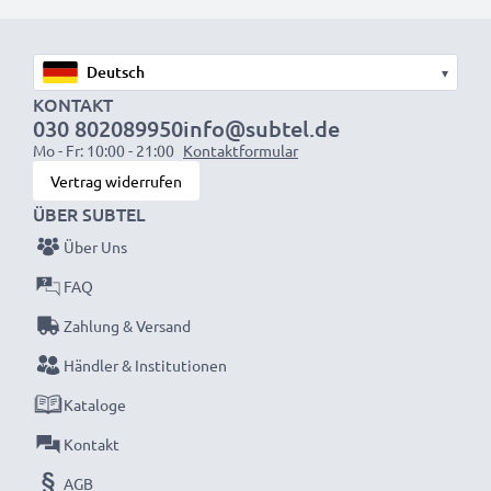
mit SCART Anschluss (nur mit Adapter, nicht
mitgeliefert)
▾
Perfekt für:
KONTAKT
030 802089950
info@subtel.de
✔ Heimkino- und Audiosysteme
Mo - Fr: 10:00 - 21:00
Kontaktformular
✔ Spielekonsolen
Vertrag widerrufen
✔ Fernseher & Projektoren
ÜBER SUBTEL
✔ DVD- & Blu-ray-Player
Über Uns
✔ Subwoofer & Verstärker
FAQ
Verbessern Sie Ihr Audio- und Videoerlebnis mit
Zahlung & Versand
unseren hochwertigen RCA-Kabeln von subtel –
Händler & Institutionen
jetzt bestellen für schnelle Lieferung & 3 Jahre
Garantie!
Kataloge
Kontakt
AGB