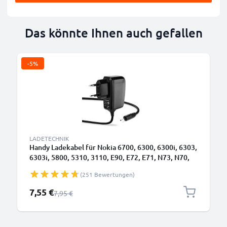
Das könnte Ihnen auch gefallen
-5%
LADETECHNIK
Handy Ladekabel für Nokia 6700, 6300, 6300i, 6303,
6303i, 5800, 5310, 3110, E90, E72, E71, N73, N70,
N8 Smartphone - 0.5A / 500mA 2.0mm Ladegerät
(251 Bewertungen)
1.10m, Handyladekabel
Sonderpreis
7,55 €
Regulärer Preis
7,95 €