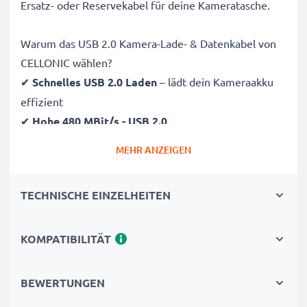
Ersatz- oder Reservekabel für deine Kameratasche.
Warum das USB 2.0 Kamera-Lade- & Datenkabel von
CELLONIC wählen?
✔
Schnelles USB 2.0 Laden
– lädt dein Kameraakku
effizient
✔
Hohe 480 MBit/s - USB 2.0
Datenübertragungsrate
– ideal zum Übertragen von
MEHR ANZEIGEN
Bildern & Videos auf PC, Laptop oder Tablet
✔
Strapazierfähige Bauweise
– bruchsicheres &
TECHNISCHE EINZELHEITEN
verwicklungsfreies 1m Kabel
✔
Vielseitige Funktionen
– unterstützt
Synchronisation, Firmware-Updates und Fotodruck
KOMPATIBILITÄT
✔
100 % kompatibel
mit Fujifilm XE1, XS1, FinePix
S5 Pro Kameras & mehr
BEWERTUNGEN