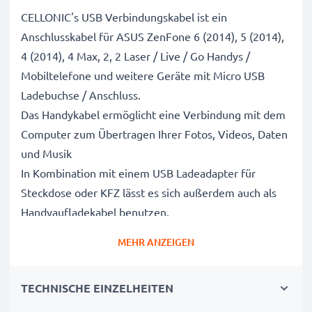
CELLONIC's USB Verbindungskabel ist ein
Anschlusskabel für ASUS ZenFone 6 (2014), 5 (2014),
4 (2014), 4 Max, 2, 2 Laser / Live / Go Handys /
Mobiltelefone und weitere Geräte mit Micro USB
Ladebuchse / Anschluss.
Das Handykabel ermöglicht eine Verbindung mit dem
Computer zum Übertragen Ihrer Fotos, Videos, Daten
und Musik
In Kombination mit einem USB Ladeadapter für
Steckdose oder KFZ lässt es sich außerdem auch als
Handyaufladekabel benutzen.
MEHR ANZEIGEN
Bis zu 1A hohe Ladegeschwindigkeit -
Handyladekabel für schnelles Laden
TECHNISCHE EINZELHEITEN
✔ Micro USB auf USB A Adapterkabel für alle
Mobiltelefone mit Micro USB Ladeanschluss