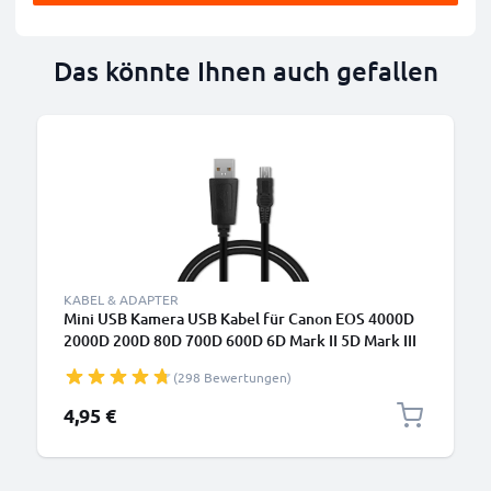
Das könnte Ihnen auch gefallen
KABEL & ADAPTER
Mini USB Kamera USB Kabel für Canon EOS 4000D
2000D 200D 80D 700D 600D 6D Mark II 5D Mark III
EOS M10 PowerShot G7X SX530 IXUS 185 Video-/
(298 Bewertungen)
Fotokameras - IFC-200U IFC-400PCU IFC-500U
Datenkabel 2.0, PVC Ladekabel
4,95 €