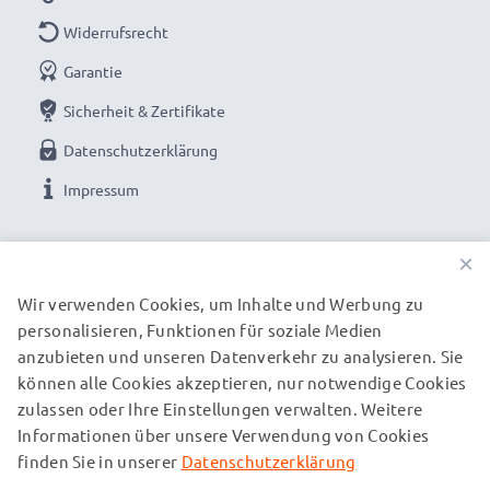
Widerrufsrecht
Garantie
Sicherheit & Zertifikate
Datenschutzerklärung
Impressum
UNSERE ZAHLUNGSOPTIONEN
×
Wir verwenden Cookies, um Inhalte und Werbung zu
personalisieren, Funktionen für soziale Medien
UNSERE VERSANDPARTNER
anzubieten und unseren Datenverkehr zu analysieren. Sie
können alle Cookies akzeptieren, nur notwendige Cookies
zulassen oder Ihre Einstellungen verwalten. Weitere
© subtel.de 2026
Informationen über unsere Verwendung von Cookies
Alle Preise verstehen sich inklusive Mehrwertsteuer und
zuzüglich Versandkosten. Bitte beachten Sie, dass alle
finden Sie in unserer
Datenschutzerklärung
aufgeführten Marken eingetragene Marken ihrer jeweiligen