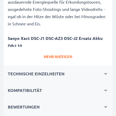
ausdauernde Energiequelle für Erkundungstouren,
ausgedehnte Foto-Shootings und lange Videodrehs -
egal ob in der Hitze der Wüste oder bei Minusgraden
in Schnee und Eis.
Sanyo Xact DSC-J1 DSC-AZ3 DSC-J2 Ersatz Akku
DB-L10
Marke
: CELLONIC Camera Replacement Battery
MEHR ANZEIGEN
Kapazität
: 1100mAh Zusatzakku
Spannung
: 3.6V - 3.7V
TECHNISCHE EINZELHEITEN
Zelltyp
: Lithium Ionen Akkupack / Battery Pack
Abmessungen
: 46.00 x 31.85 x 9.85mm
KOMPATIBILITÄT
Farbe
: schwarz
Alternative für / Ersetzt:
DB-L10 Originalakku
BEWERTUNGEN