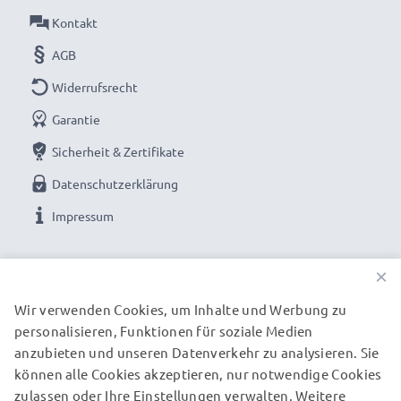
geprüfte Zellen für Sanyo Digitalkameras
Kontakt
✔ Langanhaltend gleichbleibende Leistung -
AGB
hochwertige Zellen für bis zu 1000 Ladezyklen
Widerrufsrecht
✔ Zertifizierte Sicherheit - Kurzschluss-,
Überhitzungs- und Überspannungsschutz
Garantie
✔ Geeignet für Minusgrade und hohe Temperaturen -
Sicherheit & Zertifikate
besonders witterungs- und temperaturresistent
Datenschutzerklärung
✔ Regelmäßige, umfassende Tests - Jede der
Impressum
verbauten Zellen wird vor dem Einbau getestet
UNSERE ZAHLUNGSOPTIONEN
Gerne genutzt als Austausch- oder Reserveakku für
×
Spiegelreflex, Systemkamera, Videokamera oder
Wir verwenden Cookies, um Inhalte und Werbung zu
Camcorder: Ersatz-Akkus von CELLONIC bieten eine
personalisieren, Funktionen für soziale Medien
UNSERE VERSANDPARTNER
sichere Stromversorgung zu einem günstigen Preis.
anzubieten und unseren Datenverkehr zu analysieren. Sie
können alle Cookies akzeptieren, nur notwendige Cookies
zulassen oder Ihre Einstellungen verwalten. Weitere
© subtel.de 2026