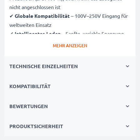
nicht angeschlossen ist
✔
Globale Kompatibilität
– 100V–250V Eingang für
weltweiten Einsatz
✔
Intelligentes Laden
– Sanfte, variable Spannung
verlängert die Lebensdauer des Akkus
MEHR ANZEIGEN
✔
Zertifizierte Sicherheit
– CE- und RoHS-zertifiziert
mit Schutz vor Überladung, Überhitzung und
TECHNISCHE EINZELHEITEN
Kurzschluss
KOMPATIBILITÄT
Kompakt & reisetauglich
✔
Kompakt & leicht
– Passt perfekt in jede
Kameratasche
BEWERTUNGEN
✔
Hochwertige Materialien
– Flexibles,
bruchsicheres Ladekabel und Netzteil
PRODUKTSICHERHEIT
Schnelle Ladezeiten