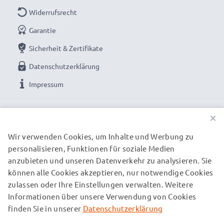
Widerrufsrecht
Garantie
Sicherheit & Zertifikate
Datenschutzerklärung
Impressum
UNSERE ZAHLUNGSOPTIONEN
×
Wir verwenden Cookies, um Inhalte und Werbung zu
personalisieren, Funktionen für soziale Medien
UNSERE VERSANDPARTNER
anzubieten und unseren Datenverkehr zu analysieren. Sie
können alle Cookies akzeptieren, nur notwendige Cookies
zulassen oder Ihre Einstellungen verwalten. Weitere
© subtel.de 2026
Informationen über unsere Verwendung von Cookies
Alle Preise verstehen sich inklusive Mehrwertsteuer und
zuzüglich Versandkosten. Bitte beachten Sie, dass alle
finden Sie in unserer
Datenschutzerklärung
aufgeführten Marken eingetragene Marken ihrer jeweiligen