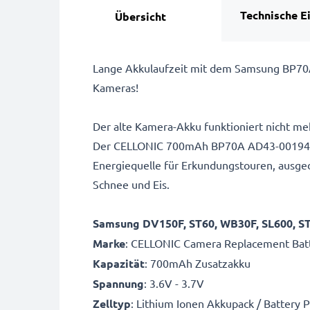
Technische E
Übersicht
Lange Akkulaufzeit mit dem Samsung BP70
Kameras!
Der alte Kamera-Akku funktioniert nicht me
Der CELLONIC 700mAh BP70A AD43-00194A E
Energiequelle für Erkundungstouren, ausged
Schnee und Eis.
Samsung DV150F, ST60, WB30F, SL600, 
Marke
: CELLONIC Camera Replacement Bat
Kapazität
: 700mAh Zusatzakku
Spannung
: 3.6V - 3.7V
Zelltyp
: Lithium Ionen Akkupack / Battery 