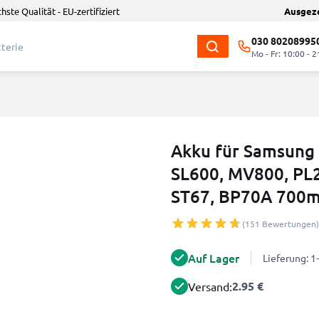
hste Qualität - EU-zertifiziert
Ausgez
030 80208995
Mo - Fr: 10:00 - 2
Akku für Samsung 
SL600, MV800, PL2
ST67, BP70A 700
(151 Bewertungen)
Auf Lager
Lieferung: 
2.95 €
Versand: