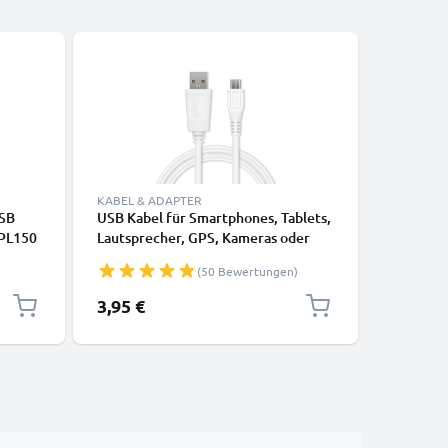
Bestseller
KABEL & ADAPTER
KABEL & 
USB
USB Kabel für Smartphones, Tablets,
USB Kabe
 PL150
Lautsprecher, GPS, Kameras oder
Smartwat
0 ST65
Smartwatch - Ladekabel 1m 1A PVC
Kopfhöre
(50 Bewertungen)
WB650
Datenkabel weiß
Datenkab
ras -
3,95 €
3,95 €
l