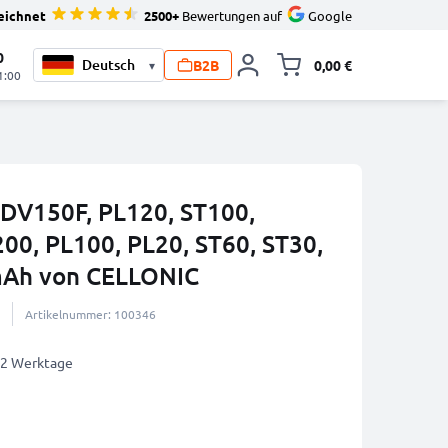
eichnet
2500+
Bewertungen auf
Google
0
B2B
0,00 €
▾
Minika
1:00
DV150F, PL120, ST100,
00, PL100, PL20, ST60, ST30,
mAh von CELLONIC
Artikelnummer: 100346
1-2 Werktage