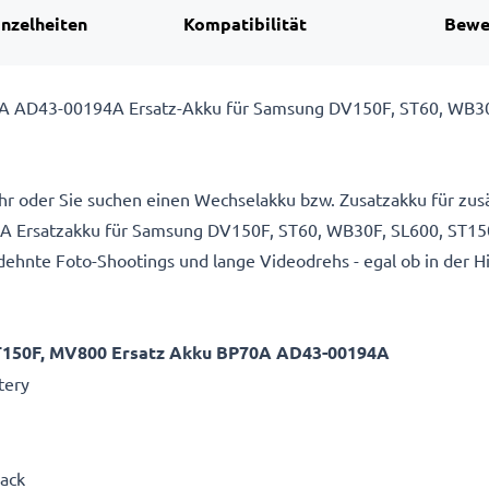
inzelheiten
Kompatibilität
Bewe
A AD43-00194A Ersatz-Akku für Samsung DV150F, ST60, WB30
hr oder Sie suchen einen Wechselakku bzw. Zusatzakku für zusä
rsatzakku für Samsung DV150F, ST60, WB30F, SL600, ST150
ehnte Foto-Shootings und lange Videodrehs - egal ob in der H
ST150F, MV800 Ersatz Akku BP70A AD43-00194A
tery
Pack