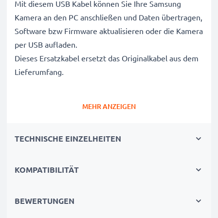
Mit diesem USB Kabel können Sie Ihre Samsung
Kamera an den PC anschließen und Daten übertragen,
Software bzw Firmware aktualisieren oder die Kamera
per USB aufladen.
Dieses Ersatzkabel ersetzt das Originalkabel aus dem
Lieferumfang.
Datenkabel und Übertragungskabel: Samsung
MEHR ANZEIGEN
Kameras sicher mit Laptop und Computer
verbinden
TECHNISCHE EINZELHEITEN
✔ Kamera an Laptop PC, Computer, Notebook
anschließen (Interfacekabel, Computerkabel)
✔ Schnelle Datenübertragung - Aufnahmen,
KOMPATIBILITÄT
Videos, Fotos von Digitalkamera auf PC übertragen
✔ Aktuelle Version 2.0 für hohe Datenraten -
BEWERTUNGEN
Datenübertragungskabel für Datentransfer in kurzer