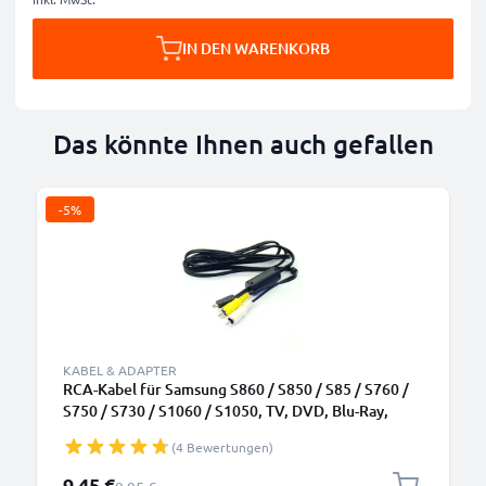
IN DEN WARENKORB
Das könnte Ihnen auch gefallen
-5%
KABEL & ADAPTER
RCA-Kabel für Samsung S860 / S850 / S85 / S760 /
S750 / S730 / S1060 / S1050, TV, DVD, Blu-Ray,
Kamera, Konsole – 0,6m AV-Kabel, RCA-Stecker,
(4 Bewertungen)
Audio-Video Composite
Sonderpreis
9,45 €