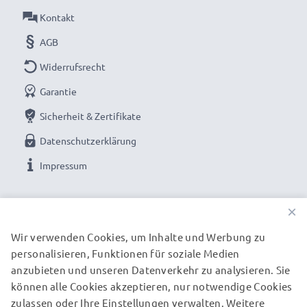
✔ Schnelles Laden - Schnellladefähig mit hoher
Kontakt
Ladegeschwindigkeit
AGB
✔ Langlebige Verarbeitung - Bruchsicheres, Flexibles
Stromkabel mit Knickschutz-Stecker
Widerrufsrecht
➢ Zum Laden muss Ihre Samsung Kamera USB ladbar
Garantie
sein
Sicherheit & Zertifikate
➢ Zusätzlich wird ein USB Ladegerät / USB
Datenschutzerklärung
Stromadapter benötigt (nicht enthalten)
Impressum
Samsung Kamera Kabel: USB Kabel für Samsung S85
UNSERE ZAHLUNGSOPTIONEN
×
S750 S730 Fotokamera / Videokamera:
Wir verwenden Cookies, um Inhalte und Werbung zu
personalisieren, Funktionen für soziale Medien
UNSERE VERSANDPARTNER
Marke:
CELLONIC Camera USB Cables
anzubieten und unseren Datenverkehr zu analysieren. Sie
Typ:
Ladekabel und Datenkabel (Data & Charging
können alle Cookies akzeptieren, nur notwendige Cookies
Cable)
zulassen oder Ihre Einstellungen verwalten. Weitere
© subtel.de 2026