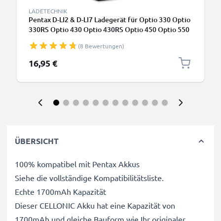
LADETECHNIK
Pentax D-LI2 & D-LI7 Ladegerät für Optio 330 Optio
330RS Optio 430 Optio 430RS Optio 450 Optio 550
Optio 555 Optio 750Z Optio MX Optio MX4 Kamera-
(8 Bewertungen)
Akkus von CELLONIC
16,95 €
ÜBERSICHT
100% kompatibel mit Pentax Akkus
Siehe die vollständige Kompatibilitätsliste.
Echte 1700mAh Kapazität
Dieser CELLONIC Akku hat eine Kapazität von
1700mAh und gleiche Bauform wie Ihr originaler