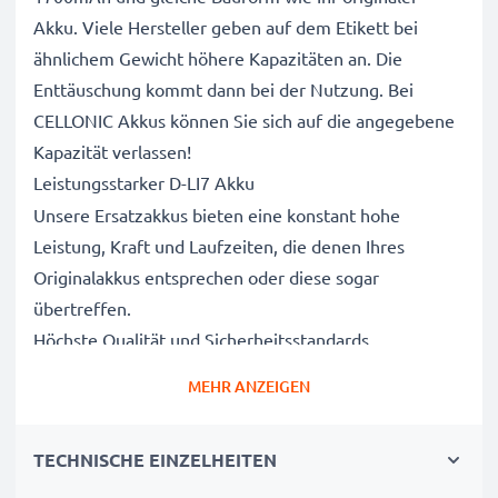
Akku. Viele Hersteller geben auf dem Etikett bei
ähnlichem Gewicht höhere Kapazitäten an. Die
Enttäuschung kommt dann bei der Nutzung. Bei
CELLONIC Akkus können Sie sich auf die angegebene
Kapazität verlassen!
Leistungsstarker D-LI7 Akku
Unsere Ersatzakkus bieten eine konstant hohe
Leistung, Kraft und Laufzeiten, die denen Ihres
Originalakkus entsprechen oder diese sogar
übertreffen.
Höchste Qualität und Sicherheitsstandards
Als Batteriespezialisten seit 2004 werden alle unsere
MEHR ANZEIGEN
Ersatzbatterien während des gesamten
Produktionsprozesses strengen und rigorosen Tests
TECHNISCHE EINZELHEITEN
unterzogen und entsprechen den höchsten EU-
Normen und darüber hinaus.