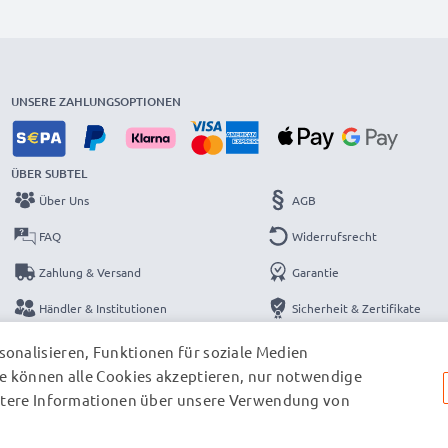
UNSERE ZAHLUNGSOPTIONEN
ÜBER SUBTEL
Über Uns
AGB
FAQ
Widerrufsrecht
Zahlung & Versand
Garantie
Händler & Institutionen
Sicherheit & Zertifikate
Kataloge
Datenschutzerklärung
onalisieren, Funktionen für soziale Medien
e können alle Cookies akzeptieren, nur notwendige
Kontakt
Impressum
eitere Informationen über unsere Verwendung von