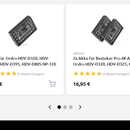
AKKUS
für Ordro HDV-D320, HDV-
2x Akku für Besteker Pro 4K 
 HDV-D395, HDV-D80S NP-120
Ordro HDV-D320, HDV-D325, 
mAh, 3.7V) von CELLONIC
D395, HDV-D80S 1700mAh vo
(2 Bewertungen)
(4 Bewertungen)
CELLONIC
€
16,95 €