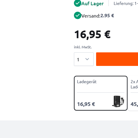
Auf Lager
Lieferung: 
2.95 €
Versand:
16,95 €
inkl. MwSt.
Menge
Ladegerät
2x 
Lad
16,95 €
45