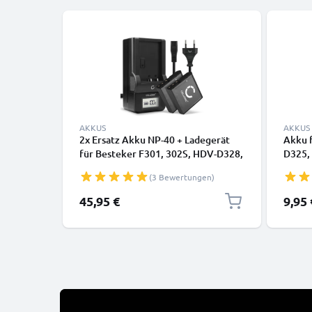
AKKUS
AKKUS
2x Ersatz Akku NP-40 + Ladegerät
Akku 
für Besteker F301, 302S, HDV-D328,
D325,
HDV-VD2, HDV-Z28, DDV-V6, DDV-
(1700
(3 Bewertungen)
V8, HDV-301S FHD Kamera -
950mAh Ersatzakku Batterie,
45,95 €
9,95 
Ladekabel, Akkuladegerät