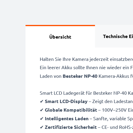
Technische E
Übersicht
Halten Sie Ihre Kamera jederzeit einsatzb
Ein leerer Akku sollte Ihnen nie wieder ein
Laden von
Besteker NP-40
Kamera-Akkus f
Smart LCD Ladegerät für Besteker NP-40 K
✔
Smart LCD-Display
– Zeigt den Ladestand
✔
Globale Kompatibilität
– 100V–250V Ein
✔
Intelligentes Laden
– Sanfte, variable S
✔
Zertifizierte Sicherheit
– CE- und RoHS-z