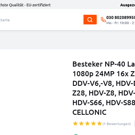
hste Qualität - EU-zertifiziert
Ausgez
030 80208995
Mo - Fr: 10:00 - 2
Besteker NP-40 La
1080p 24MP 16x Z
DDV-V6,-V8, HDV-
Z28, HDV-Z8, HDV-
HDV-S66, HDV-S88
CELLONIC
(1 Bewertungen)