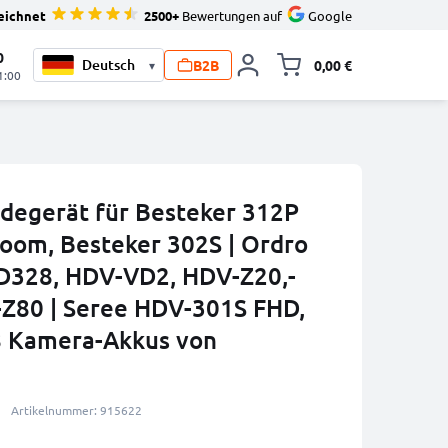
eichnet
2500+
Bewertungen auf
Google
0
B2B
0,00 €
▾
Minika
1:00
degerät für Besteker 312P
oom, Besteker 302S | Ordro
D328, HDV-VD2, HDV-Z20,-
Z80 | Seree HDV-301S FHD,
 Kamera-Akkus von
Artikelnummer: 915622