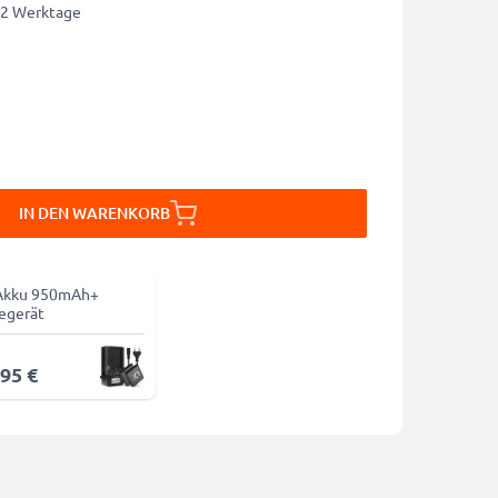
1-2 Werktage
IN DEN WARENKORB
Akku 950mAh+
egerät
,95 €