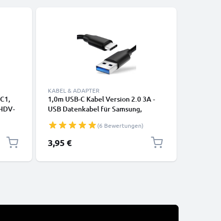
KABEL & ADAPTER
KABEL & 
AC1,
1,0m USB-C Kabel Version 2.0 3A -
Lightning
HDV-
USB Datenkabel für Samsung,
iPhone 14
n
Huawei, Google Pixel, iPhone,
SE Handy
(6 Bewertungen)
Canon, Panasonic Lumix, Sony,
Datenkab
GoPro uvm PVC schwarz
3,95 €
12,95 €