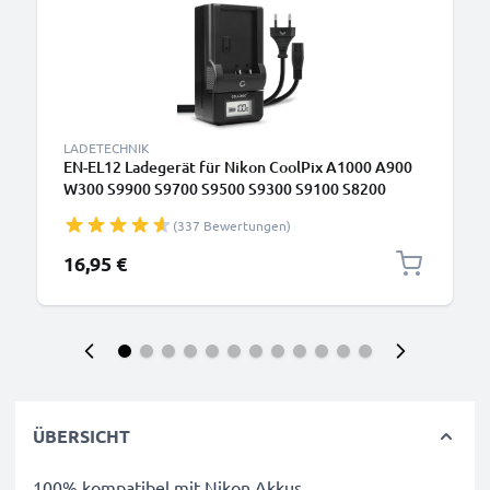
LADETECHNIK
EN-EL12 Ladegerät für Nikon CoolPix A1000 A900
W300 S9900 S9700 S9500 S9300 S9100 S8200
S6300 S6200 S31 Kamera-Akkus von CELLONIC
(337 Bewertungen)
16,95 €
ÜBERSICHT
100% kompatibel mit Nikon Akkus