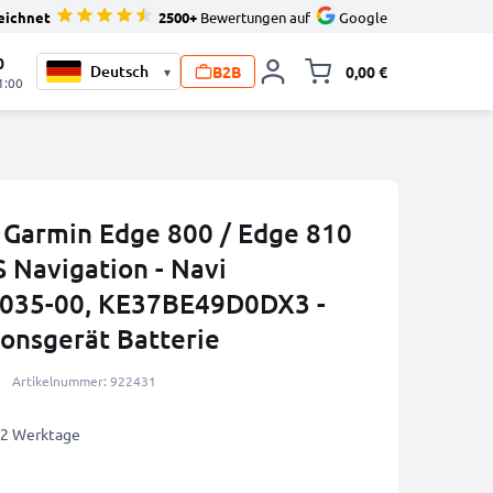
eichnet
2500+
Bewertungen auf
Google
0
B2B
0,00 €
▾
Minika
1:00
r Garmin Edge 800 / Edge 810
 Navigation - Navi
0035-00, KE37BE49D0DX3 -
onsgerät Batterie
Artikelnummer: 922431
1-2 Werktage