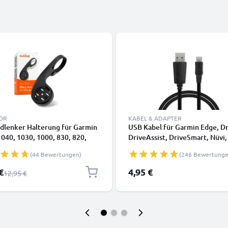
ÖR
KABEL & ADAPTER
dlenker Halterung für Garmin
USB Kabel für Garmin Edge, Dr
040, 1030, 1000, 830, 820,
DriveAssist, DriveSmart, Nüvi,
30, 520, 500 Lenkerhalterung
Oregon, eTrex, GPSMAP - Lad
(44 Bewertungen)
(246 Bewertunge
ahrradhalterung
1m 1A PVC Datenkabel schwa
adcomputer
preis
€
4,95 €
Regulärer Preis
12,95 €