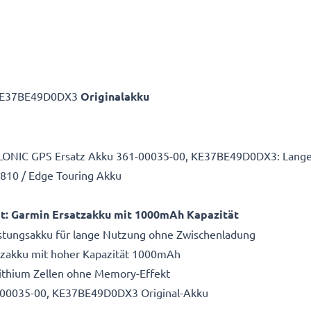
 KE37BE49D0DX3
Originalakku
LLONIC GPS Ersatz Akku 361-00035-00, KE37BE49D0DX3: Lange 
 810 / Edge Touring Akku
eit: Garmin Ersatzakku mit 1000mAh Kapazität
istungsakku für lange Nutzung ohne Zwischenladung
atzakku mit hoher Kapazität 1000mAh
Lithium Zellen ohne Memory-Effekt
1-00035-00, KE37BE49D0DX3 Original-Akku