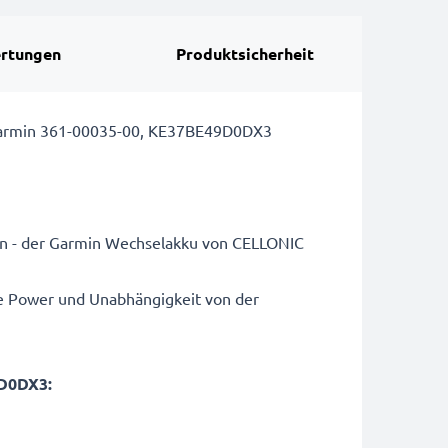
rtungen
Produktsicherheit
r Garmin 361-00035-00, KE37BE49D0DX3
in - der Garmin Wechselakku von CELLONIC
le Power und Unabhängigkeit von der
9D0DX3: