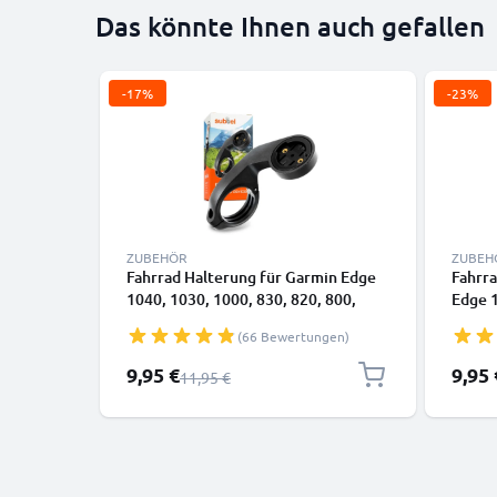
Das könnte Ihnen auch gefallen
-17%
-23%
ZUBEHÖR
ZUBEH
Fahrrad Halterung für Garmin Edge
Fahrra
1040, 1030, 1000, 830, 820, 800,
Edge 1
530, 520, 500 Bike GPS
800, 5
(66 Bewertungen)
Lenkerhalterung Fahrradlenker -
Navi F
Fahrradhalterung Fahrradcomputer
Fahrr
Sonderpreis
Sonder
9,95 €
9,95 
Regulärer Preis
11,95 €