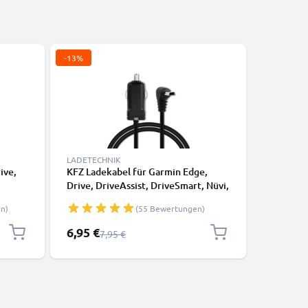
-13%
LADETECHNIK
LADETECH
ive,
KFZ Ladekabel für Garmin Edge,
Ladekabe
Drive, DriveAssist, DriveSmart, Nüvi,
DriveAss
ekabel
Oregon, eTrex, GPSMAP - 1.1m, 5V,
eTrex GP
n)
(55 Bewertungen)
rz
1A Auto Ladegerät 90°
USB Lade
abgewinkelter Stecker
Ladekabe
Sonderpreis
6,95 €
9,95 €
Regulärer Preis
7,95 €