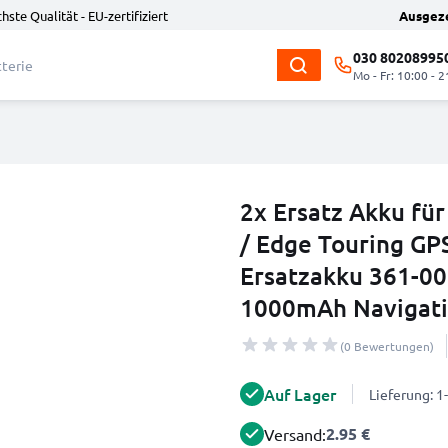
hste Qualität - EU-zertifiziert
Ausgez
030 80208995
Mo - Fr: 10:00 - 2
2x Ersatz Akku fü
/ Edge Touring GPS
Ersatzakku 361-0
1000mAh Navigati
(0 Bewertungen)
Auf Lager
Lieferung: 
2.95 €
Versand: