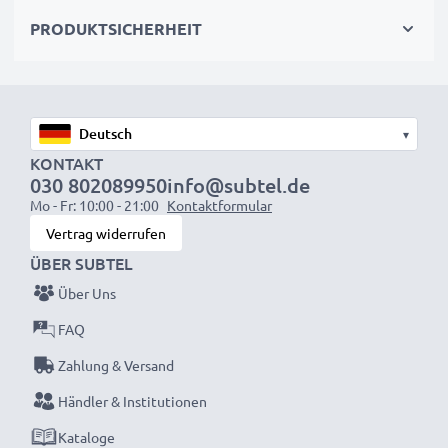
wieder mit voller Leistung und verkleinern Sie Ihren
PRODUKTSICHERHEIT
ökologischen Fußabdruck durch Recycling und
Vermeidung von Elektroschrott.
Entscheiden Sie sich für CELLONIC und machen Sie
▾
keine Abstriche bei der Qualität!
KONTAKT
030 802089950
info@subtel.de
Mo - Fr: 10:00 - 21:00
Kontaktformular
Vertrag widerrufen
ÜBER SUBTEL
Über Uns
FAQ
Zahlung & Versand
Händler & Institutionen
Kataloge