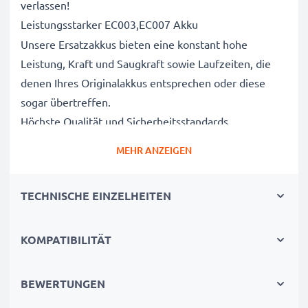
verlassen!
Leistungsstarker EC003,EC007 Akku
Unsere Ersatzakkus bieten eine konstant hohe
Leistung, Kraft und Saugkraft sowie Laufzeiten, die
denen Ihres Originalakkus entsprechen oder diese
sogar übertreffen.
Höchste Qualität und Sicherheitsstandards
Als Batteriespezialisten seit 2004 werden alle unsere
MEHR ANZEIGEN
Ersatzbatterien während des gesamten
Produktionsprozesses strengen und rigorosen Tests
TECHNISCHE EINZELHEITEN
unterzogen und entsprechen den höchsten EU-
Normen und darüber hinaus.
Die umweltfreundliche Alternative
KOMPATIBILITÄT
Ein neuer CELLONIC Akku ist im Vergleich zum
Neukauf eines Endgerätes die günstigere und
BEWERTUNGEN
umweltfreundlichere Alternative. Nutzen Sie Ihr Gerät