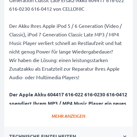
Generation Classic Late Ersatz-Akku 604417 616-022
616-0230 616-0412 von CELLONIC
Der Akku Ihres Apple iPod 5 / 6 Generation (Video /
Classic), iPod 7 Generation Classic Late MP3 / MP4
Music Player verliert schnell an Restlaufzeit und hat
nicht genug Power für lange Wiedergabedauer?
Wir haben die Lösung: einen leistungsstarken
Zusatzakku als Ersatzteil zur Reparatur Ihres Apple
Audio- oder Multimedia Players!
Der Apple Akku 604417 616-022 616-0230 616-0412
spendiert Ihrem MP3 / MP4 Music Player
ein neues
leben:
MEHR ANZEIGEN
Genießen Sie Lieblings-Podcasts, Filme, Serien oder
den nächsten Abend mit Ihren Freunden und
TECHNISCHE EINZELHEITEN