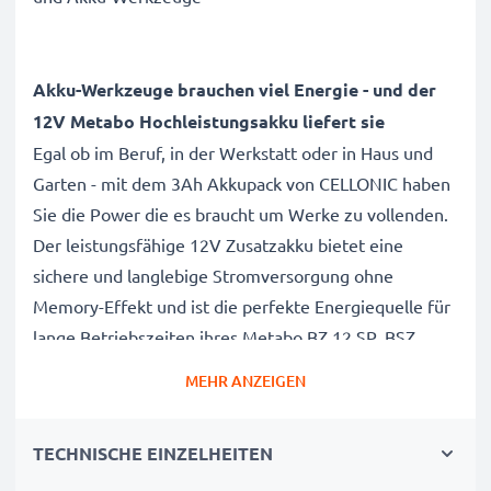
Akku-Werkzeuge brauchen viel Energie - und der
12V Metabo Hochleistungsakku liefert sie
Egal ob im Beruf, in der Werkstatt oder in Haus und
Garten - mit dem 3Ah Akkupack von CELLONIC haben
Sie die Power die es braucht um Werke zu vollenden.
Der leistungsfähige 12V Zusatzakku bietet eine
sichere und langlebige Stromversorgung ohne
Memory-Effekt und ist die perfekte Energiequelle für
lange Betriebszeiten ihres Metabo BZ 12 SP, BSZ
12,BS12 SP, BSZ 12 Impuls, SSP12,ULA 9.6-18, BSZ12
MEHR ANZEIGEN
Premium Akkuwerkzeugs.
TECHNISCHE EINZELHEITEN
Metabo BZ 12 SP, BSZ 12,BS12 SP, BSZ 12 Impuls,