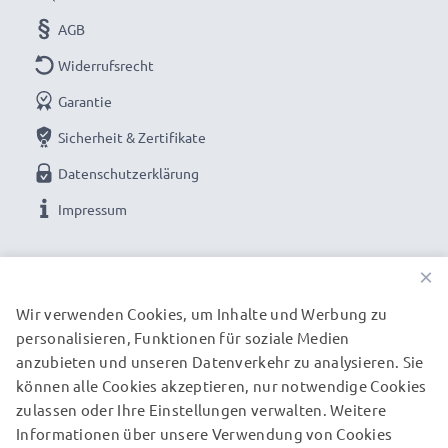
Reisen
AGB
✔ Campingventilator für Wohnwagen, Camping und
Widerrufsrecht
Auto ohne Klimaanlage
Garantie
Ihr bester Freund an bei hohen Temperaturen -
Sicherheit & Zertifikate
USB-C Miniventilator für Handy und Smartphone
Datenschutzerklärung
✔ Kleiner Ventilator - Tragbarer und kleiner
Impressum
Smartphoneventilator für unterwegs
✔ Cool bleiben wenn es heiß wird - Kühle Luft für
UNSERE ZAHLUNGSOPTIONEN
×
Gesicht, Hals und Nacken
Wir verwenden Cookies, um Inhalte und Werbung zu
Egal ob in Auto, Urlaub, Office, Bus, Bahn oder auf
personalisieren, Funktionen für soziale Medien
UNSERE VERSANDPARTNER
Reisen - der portable USB Smartphone Fan spendiert
anzubieten und unseren Datenverkehr zu analysieren. Sie
können alle Cookies akzeptieren, nur notwendige Cookies
eine Abkühlung wenn Sie oder Ihre Begleiter eine
zulassen oder Ihre Einstellungen verwalten. Weitere
© subtel.de 2026
benötigen.
Informationen über unsere Verwendung von Cookies
Alle Preise verstehen sich inklusive Mehrwertsteuer und