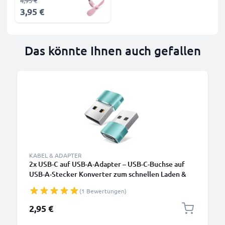
4,95 €
3,95 €
Das könnte Ihnen auch gefallen
KABEL & ADAPTER
2x USB-C auf USB-A-Adapter – USB-C-Buchse auf
USB-A-Stecker Konverter zum schnellen Laden &
für schnelle Datenübertragung für iPhone, iPad,
(1 Bewertungen)
Galaxy, Telefon, Tablet, Laptop - grün
2,95 €