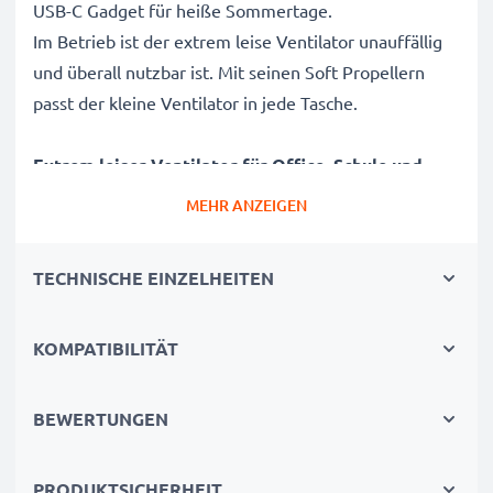
USB-C Gadget für heiße Sommertage.
Im Betrieb ist der extrem leise Ventilator unauffällig
und überall nutzbar ist. Mit seinen Soft Propellern
passt der kleine Ventilator in jede Tasche.
Extrem leiser Ventilator für Office, Schule und
Büro - Kraftvoll, energieeffizient, effektiv
MEHR ANZEIGEN
✔ Miniventilator mit USB-C Stecker - USB Power
Ventilator für Tablet, Handy uvm mit USB Typ C
TECHNISCHE EINZELHEITEN
Anschluss
✔ Energieeffizienter Smartphone Lüfter für Office,
KOMPATIBILITÄT
Büro und Schule (Mobile Phone Cooling Fan)
✔ Keine Angst um den Handyakku - Geringer
Stromverbrauch trotz maximaler Leistung
BEWERTUNGEN
✔ Keine Verletzungsgefahr - Die Propeller des USB
Lüfter sind aus flexiblem TPE
PRODUKTSICHERHEIT