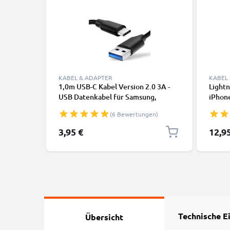
KABEL & ADAPTER
KABEL
1,0m USB-C Kabel Version 2.0 3A -
Lightn
USB Datenkabel für Samsung,
iPhone
Huawei, Google Pixel, iPhone,
SE Han
(6 Bewertungen)
Canon, Panasonic Lumix, Sony,
Daten
GoPro uvm PVC schwarz
3,95 €
12,9
Technische E
Übersicht