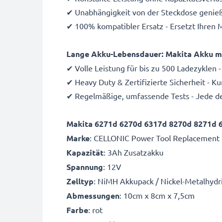
✔ Unabhängigkeit von der Steckdose genieße
✔ 100% kompatibler Ersatz - Ersetzt Ihren
Lange Akku-Lebensdauer: Makita Akku mit 
✔ Volle Leistung für bis zu 500 Ladezyklen
✔ Heavy Duty & Zertifizierte Sicherheit - 
✔ Regelmäßige, umfassende Tests - Jede de
Makita 6271d 6270d 6317d 8270d 8271d 6
Marke
:
CELLONIC Power Tool Replacement 
Kapazität
: 3Ah Zusatzakku
Spannung
: 12V
Zelltyp
: NiMH Akkupack / Nickel-Metalhydr
Abmessungen
: 10cm x 8cm x 7,5cm
Farbe
: rot