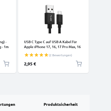
KABEL & 
ng) -
USB C Type C auf USB A Kabel für
USB Kabe
g - 1m
Apple iPhone 17, 16, 17 Pro Max, 16
Lautspre
Pro, 16 Pro Max, 17 Pro, 16e, 16 Plus
Smartwat
(2 Bewertungen)
Samsung Galaxy S25 Ultra, S25
Datenka
Google Pixel 10, 9a, 10 Pro, 10 Pro
2,95 €
3,95 €
XL Xiaomi 15 Ultra, Redmi Note 14
Pro+, Note 14 Pro, 15T Pro OnePlus
13 3A Schnell
rtungen
Produktsicherheit