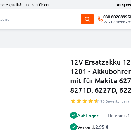
hste Qualität - EU-zertifiziert
Ausgez
030 80208995
Mo - Fr: 10:00 - 2
12V Ersatzakku 12
1201 - Akkubohrer
mit für Makita 62
8271D, 6227D, 622
(90 Bewertungen)
Auf Lager
Lieferung: 
2.95 €
Versand: