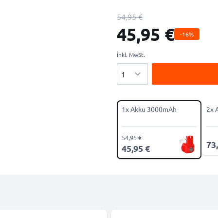
54,95 €
45,95 €
-16%
inkl. MwSt.
Menge
1x Akku 3000mAh
2x 
54,95 €
73
45,95 €