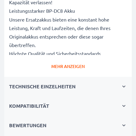
Kapazität verlassen!
Leistungsstarker BP-DC8 Akku
Unsere Ersatzakkus bieten eine konstant hohe
Leistung, Kraft und Laufzeiten, die denen Ihres
Originalakkus entsprechen oder diese sogar
übertreffen.
Höchste Qualität und Sicherheitsstandards
Als Batteriespezialisten seit 2004 werden alle unsere
MEHR ANZEIGEN
Ersatzbatterien während des gesamten
Produktionsprozesses strengen und rigorosen Tests
TECHNISCHE EINZELHEITEN
unterzogen und entsprechen den höchsten EU-
Normen und darüber hinaus.
Die umweltfreundliche Alternative
KOMPATIBILITÄT
Ein neuer CELLONIC Akku ist im Vergleich zum
Neukauf eines Endgerätes die günstigere und
BEWERTUNGEN
umweltfreundlichere Alternative. Nutzen Sie Ihr Gerät