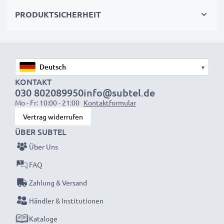
wieder mit voller Leistung und verkleinern Sie Ihren
PRODUKTSICHERHEIT
ökologischen Fußabdruck durch Recycling und
Vermeidung von Elektroschrott.
Entscheiden Sie sich für CELLONIC und machen Sie
▾
keine Abstriche bei der Qualität!
KONTAKT
030 802089950
info@subtel.de
Mo - Fr: 10:00 - 21:00
Kontaktformular
Vertrag widerrufen
ÜBER SUBTEL
Über Uns
FAQ
Zahlung & Versand
Händler & Institutionen
Kataloge