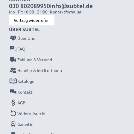
030 802089950
info@subtel.de
1x 3000mAh Akku:
ca. 6 Stunden
Mo - Fr: 10:00 - 21:00
Kontaktformular
Vertrag widerrufen
HINWEIS:
Für beste Leistung und lange Lebensdauer
ÜBER SUBTEL
bitte Akkus vor dem ersten Einsatz vollständig
Über Uns
aufladen.
FAQ
Verpassen Sie nie wieder einen Moment mit dem
Zahlung & Versand
kompakten LCD-Ladegerät von CELLONIC. Jetzt
Händler & Institutionen
bestellen mit schneller Lieferung und 3 Jahren
Kataloge
Garantie!
Kontakt
AGB
Widerrufsrecht
Garantie