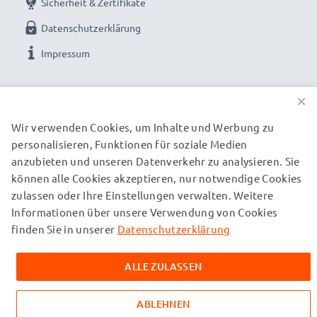
Sicherheit & Zertifikate
Datenschutzerklärung
Impressum
UNSERE ZAHLUNGSOPTIONEN
×
Wir verwenden Cookies, um Inhalte und Werbung zu
personalisieren, Funktionen für soziale Medien
UNSERE VERSANDPARTNER
anzubieten und unseren Datenverkehr zu analysieren. Sie
können alle Cookies akzeptieren, nur notwendige Cookies
zulassen oder Ihre Einstellungen verwalten. Weitere
© subtel.de 2026
Informationen über unsere Verwendung von Cookies
Alle Preise verstehen sich inklusive Mehrwertsteuer und
zuzüglich Versandkosten. Bitte beachten Sie, dass alle
finden Sie in unserer
Datenschutzerklärung
aufgeführten Marken eingetragene Marken ihrer jeweiligen
Inhaber sind und ausschließlich zur Information über unsere
ALLE ZULASSEN
Produkte auf unseren Webseiten genannt werden.
ABLEHNEN