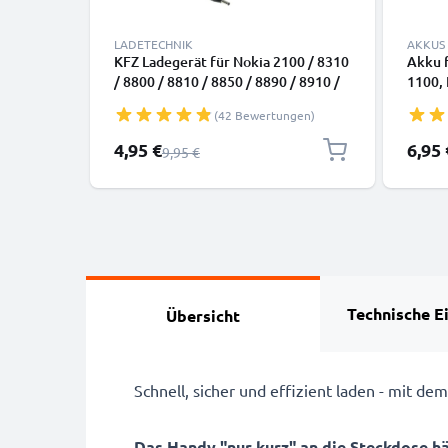
LADETECHNIK
AKKUS
KFZ Ladegerät für Nokia 2100 / 8310
Akku f
/ 8800 / 8810 / 8850 / 8890 / 8910 /
1100, 
8910i / 9110 Ladekabel Auto KFZ
N-Gage
(42 Bewertungen)
Ladekabel
5C - 
Sonderpreis
4,95 €
6,95 
Regulärer Preis
9,95 €
Technische E
Übersicht
Schnell, sicher und effizient laden - mit 
Das Handy "nur kurz" an die Steckdose h