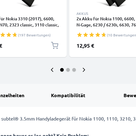
AKKUS
ür Nokia 3310 (2017), 6600,
2x Akku für Nokia 1100, 6600,
N70, 2323 classic, 3110 classic,
N-Gage, 6230 / 6230i, 6630, 7
, 3110, 6230/6230i, 7610, BL-
7600, N91, 3100, 3650, BL-5C
(197 Bewertungen)
(10 Bewertungen
1020mAh 3.7V von CELLONIC
1020mAh von CELLONIC
€
12,95 €
inzelheiten
Kompatibilität
Bewe
dem subtel® 3.5mm Handyladegerät für Nokia 1100, 1110, 3210,
ängen bevor es los geht? Kein Problem: