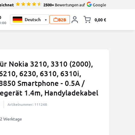
eichnet
2500+
Bewertungen auf
Google
0
B2B
0,00 €
▾
Minika
1:00
ür Nokia 3210, 3310 (2000),
6210, 6230, 6310, 6310i,
 8850 Smartphone - 0.5A /
gerät 1.4m, Handyladekabel
Artikelnummer: 111248
1-2 Werktage