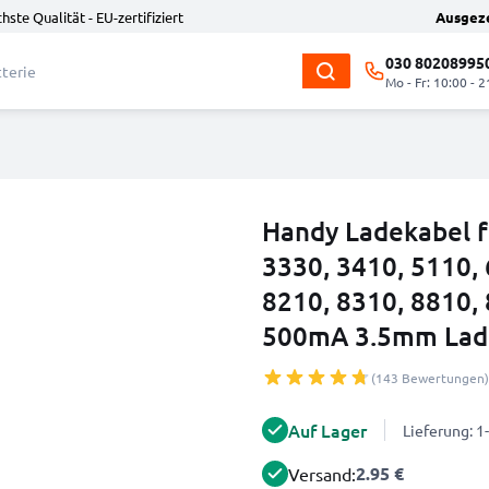
hste Qualität - EU-zertifiziert
Ausgez
030 80208995
Mo - Fr: 10:00 - 2
Handy Ladekabel f
3330, 3410, 5110, 
8210, 8310, 8810,
500mA 3.5mm Lade
(143 Bewertungen)
Auf Lager
Lieferung: 
2.95 €
Versand: