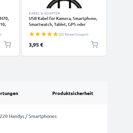
KABEL & ADAPTER
KABEL & 
 N70,
USB Kabel für Kamera, Smartphone,
USB Kabel
610,
Smartwatch, Tablet, GPS oder
Ladekabe
Kopfhörer - Ladekabel 1m 1A PVC
2.0
)
(50 Bewertungen)
Datenkabel schwarz
3,95 €
2,95 €
rtungen
Produktsicherheit
 3220 Handys / Smartphones