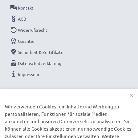
100V - 250V für weltweite Nutzung
Kontakt
✔ Ideale Bauform zum Mitnehmen auf Reisen -
AGB
Kleiner, leichter, leistungsstarker Netzstecker
Widerrufsrecht
✕
für Steckdosen außerhalb der EU-Norm wird ein
zusätzlicher Netzadapter benötigt
Garantie
Sicherheit & Zertifikate
Datenschutzerklärung
Den Akku schonend laden für eine lange Akku-
Lebensdauer: das hochwertige Nokia 1100, 1110,
Impressum
3210, 3220 Aufladekabel lädt Handy und Smartphone
UNSERE ZAHLUNGSOPTIONEN
Akkus schonend und sicher
×
Wir verwenden Cookies, um Inhalte und Werbung zu
Nokia 1100, 1110, 3210, 3220
personalisieren, Funktionen für soziale Medien
UNSERE VERSANDPARTNER
Smartphoneladegerät / AC Power Adapter:
anzubieten und unseren Datenverkehr zu analysieren. Sie
Marke:
subtel® Smartphone Charger / Charging Cable
können alle Cookies akzeptieren, nur notwendige Cookies
Input
: 100V - 250V
zulassen oder Ihre Einstellungen verwalten. Weitere
© subtel.de 2026