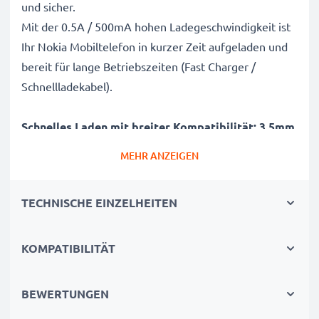
und sicher.
Mit der 0.5A / 500mA hohen Ladegeschwindigkeit ist
Ihr Nokia Mobiltelefon in kurzer Zeit aufgeladen und
bereit für lange Betriebszeiten (Fast Charger /
Schnellladekabel).
Schnelles Laden mit breiter Kompatibilität: 3.5mm
Ladekabel / Netzteil
MEHR ANZEIGEN
✔ 3.5mm Anschluss / Stecker - Aufladekabel für alle
Handys mit 3.5mm Ladebuchse / Ladeanschluss
TECHNISCHE EINZELHEITEN
✔ Kurze Ladezeiten & schnelles Laden -
Akkuladegerät mit 0.5A / 500mA hoher
Ladegeschwindigkeit
KOMPATIBILITÄT
✔ Langlebig verarbeitetes Netzladegerät -
Bruchsicheres Stromkabel und knicksicherer
BEWERTUNGEN
Ladestecker