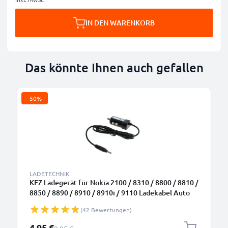
IN DEN WARENKORB
Das könnte Ihnen auch gefallen
-50%
LADETECHNIK
KFZ Ladegerät für Nokia 2100 / 8310 / 8800 / 8810 /
8850 / 8890 / 8910 / 8910i / 9110 Ladekabel Auto
KFZ Ladekabel
(42 Bewertungen)
Sonderpreis
4,95 €