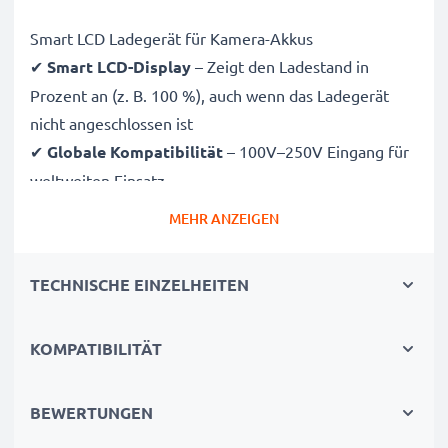
Smart LCD Ladegerät für Kamera-Akkus
✔
Smart LCD-Display
– Zeigt den Ladestand in
Prozent an (z. B. 100 %), auch wenn das Ladegerät
nicht angeschlossen ist
✔
Globale Kompatibilität
– 100V–250V Eingang für
weltweiten Einsatz
✔
Intelligentes Laden
– Sanfte, variable Spannung
MEHR ANZEIGEN
verlängert die Lebensdauer des Akkus
✔
Zertifizierte Sicherheit
– CE- und RoHS-zertifiziert
TECHNISCHE EINZELHEITEN
mit Schutz vor Überladung, Überhitzung und
Kurzschluss
KOMPATIBILITÄT
Kompakt & reisetauglich
✔
Kompakt & leicht
– Passt perfekt in jede
BEWERTUNGEN
Kameratasche