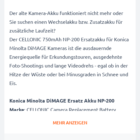
Der alte Kamera-Akku funktioniert nicht mehr oder
Sie suchen einen Wechselakku bzw. Zusatzakku für
zusätzliche Laufzeit?
Der CELLONIC 750mAh NP-200 Ersatzakku für Konica
Minolta DiMAGE Kameras ist die ausdauernde
Energiequelle für Erkundungstouren, ausgedehnte
Foto-Shootings und lange Videodrehs - egal ob in der
Hitze der Wüste oder bei Minusgraden in Schnee und
Eis.
Konica Minolta DiMAGE Ersatz Akku NP-200
Marke
: CELLONIC Camera Replacement Battery
Kapazität
: 750mAh Zusatzakku
MEHR ANZEIGEN
Spannung
: 3.6V - 3.7V
Zelltyp
: Lithium Ionen Akkupack / Battery Pack