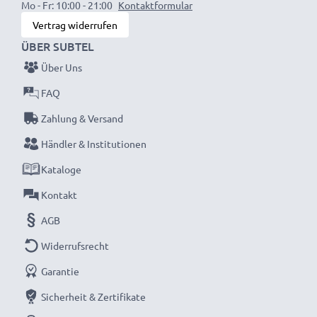
Mo - Fr: 10:00 - 21:00
Kontaktformular
Darum gewähren wir Ihnen eine 36 monatige
Vertrag widerrufen
Garantie!
ÜBER SUBTEL
Über Uns
FAQ
Zahlung & Versand
Händler & Institutionen
Kataloge
Kontakt
AGB
Widerrufsrecht
Garantie
Sicherheit & Zertifikate